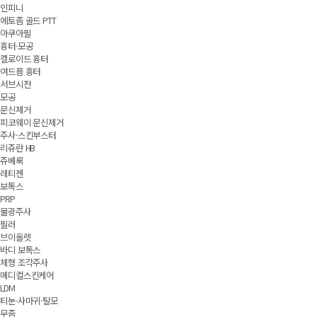
인피니
에토좀 골드 PTT
아쿠아필
흉터·모공
켈로이드 흉터
여드름 흉터
서브시전
모공
문신제거
피코웨이 문신제거
주사·스킨부스터
리쥬란 HB
쥬베룩
레티젠
보톡스
PRP
물광주사
필러
브이올렛
바디 보톡스
체형 조각주사
메디컬스킨케어
LDM
티눈·사마귀·탈모
무좀