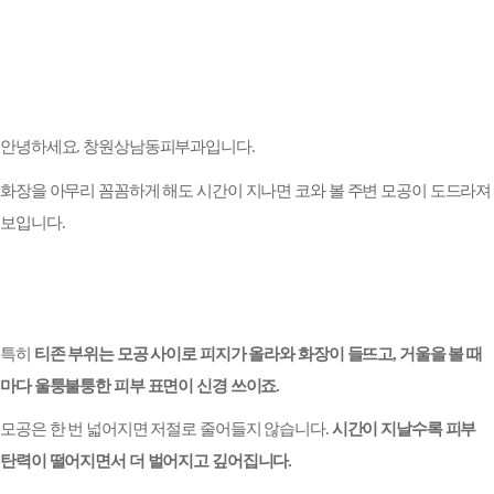
안녕하세요
.
창원상남동피부과
입니다
.
화장을 아무리 꼼꼼하게 해도 시간이 지나면 코와 볼 주변 모공이 도드라져
보입니다
.
특히
티존 부위는 모공 사이로 피지가 올라와 화장이 들뜨고
,
거울을 볼 때
마다 울퉁불퉁한 피부 표면이 신경 쓰이죠
.
모공은 한 번 넓어지면 저절로 줄어들지 않습니다
.
시간이 지날수록 피부
탄력이 떨어지면서 더 벌어지고 깊어집니다
.