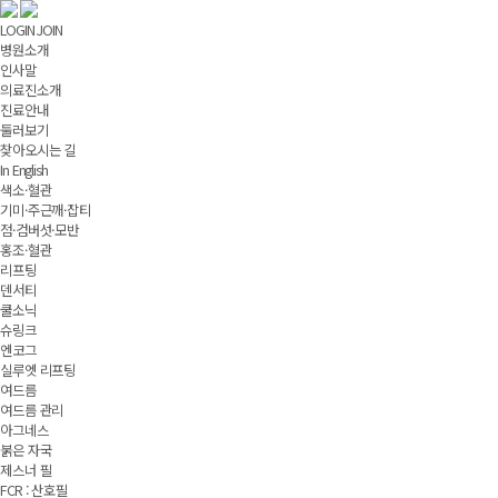
LOGIN
JOIN
병원소개
인사말
의료진소개
진료안내
둘러보기
찾아오시는 길
In English
색소·혈관
기미·주근깨·잡티
점·검버섯·모반
홍조·혈관
리프팅
덴서티
쿨소닉
슈링크
엔코그
실루엣 리프팅
여드름
여드름 관리
아그네스
붉은 자국
제스너 필
FCR : 산호필