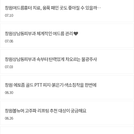
창원여드름흉터 치료, 움푹 패인 곳도 좋아질 수 있을까…
07.10
창원상남동피부과 체계적인 여드름 관리
07.08
창원상남동피부과 속부터 탄력있게 차오르는 물광주사
07.03
창원 에토좀 골드 PTT 피지·붉은기·색소침착을 한번에
06.30
창원볼뉴머 고주파 리프팅 추천 대상이 궁금해요
06.26