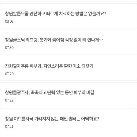
창원발톱무좀 안전하고 빠르게 치료하는 방법은 없을까요?
08.03
창원쿨소닉 리프팅, 붓기와 붉어짐 걱정 없이 티 안나게…
07.30
창원팔자주름 피부과, 자연스러운 환한 미소 되찾기
07.29
창원물광주사, 촉촉하고 탄력 있는 동안 피부의 비결
07.22
창원 여드름자국 가려지지 않는 패인 흉터는 어떡하죠?
07.21