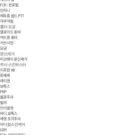
FCR : 산호필
인피니
에토좀 골드 PTT
아쿠아필
흉터·모공
켈로이드 흉터
여드름 흉터
서브시전
모공
문신제거
피코웨이 문신제거
주사·스킨부스터
리쥬란 HB
쥬베룩
레티젠
보톡스
PRP
물광주사
필러
브이올렛
바디 보톡스
체형 조각주사
메디컬스킨케어
LDM
티눈·사마귀·탈모