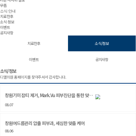
무좀
소식·안내
치료전후
소식·정보
이벤트
공지사항
치료전후
소식/정보
이벤트
공지사항
소식/정보 | 창원 피부과 디엘의원
소식/정보
디엘의원 홈페이지를 찾아주셔서 감사합니다.
창원기미 잡티 제거, Mark.Vu 피부진단을 통한 맞…
08.07
창원여드름관리 압출 피부과, 세심한 맞춤 케어
08.06