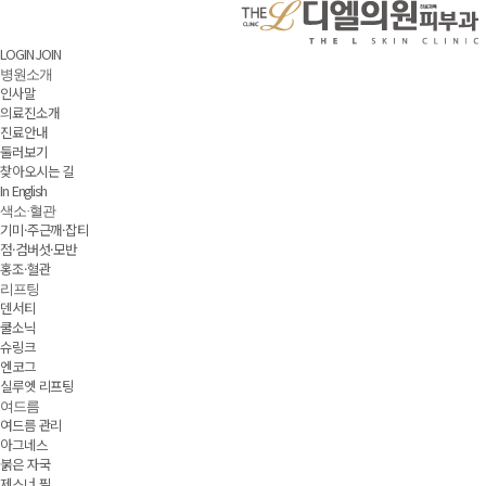
LOGIN
JOIN
병원소개
인사말
의료진소개
진료안내
둘러보기
찾아오시는 길
In English
색소·혈관
기미·주근깨·잡티
점·검버섯·모반
홍조·혈관
리프팅
덴서티
쿨소닉
슈링크
엔코그
실루엣 리프팅
여드름
여드름 관리
아그네스
붉은 자국
제스너 필