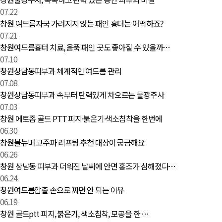
07.22
창원 여드름자국 가려지지 않는 패인 흉터는 어떡하죠?
07.21
창원여드름흉터 치료, 움푹 패인 곳도 좋아질 수 있을까…
07.10
창원상남동피부과 체계적인 여드름 관리
07.08
창원상남동피부과 속부터 탄력있게 차오르는 물광주사
07.03
창원 에토좀 골드 PTT 피지·붉은기·색소침착을 한번에
06.30
창원볼뉴머 고주파 리프팅 추천 대상이 궁금해요
06.26
창원 상남동 피부과 더워진 날씨에 안면 홍조가 심해졌다…
06.24
창원여드름압출 손으로 짜면 안 되는 이유
06.19
창원 골드ptt 피지, 붉은기, 색소침착, 모공을 한 …