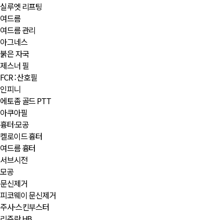
실루엣 리프팅
여드름
여드름 관리
아그네스
붉은 자국
제스너 필
FCR : 산호필
인피니
에토좀 골드 PTT
아쿠아필
흉터·모공
켈로이드 흉터
여드름 흉터
서브시전
모공
문신제거
피코웨이 문신제거
주사·스킨부스터
리쥬란 HB