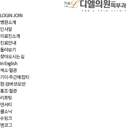
LOGIN
JOIN
병원소개
인사말
의료진소개
진료안내
둘러보기
찾아오시는 길
In English
색소·혈관
기미·주근깨·잡티
점·검버섯·모반
홍조·혈관
리프팅
덴서티
쿨소닉
슈링크
엔코그