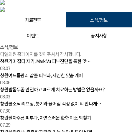
치료전후
소식/정보
이벤트
공지사항
소식/정보 | 창원 피부과 디엘의원
소식/정보
디엘의원 홈페이지를 찾아주셔서 감사합니다.
창원기미 잡티 제거, Mark.Vu 피부진단을 통한 맞…
08.07
창원여드름관리 압출 피부과, 세심한 맞춤 케어
08.06
창원발톱무좀 안전하고 빠르게 치료하는 방법은 없을까요?
08.03
창원쿨소닉 리프팅, 붓기와 붉어짐 걱정 없이 티 안나게…
07.30
창원팔자주름 피부과, 자연스러운 환한 미소 되찾기
07.29
창원물광주사, 촉촉하고 탄력 있는 동안 피부의 비결