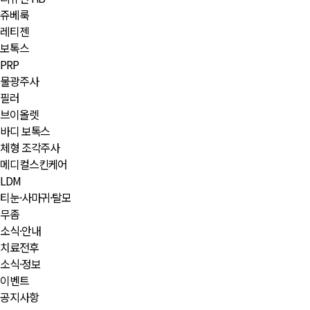
쥬베룩
레티젠
보톡스
PRP
물광주사
필러
브이올렛
바디 보톡스
체형 조각주사
메디컬스킨케어
LDM
티눈·사마귀·탈모
무좀
소식·안내
치료전후
소식·정보
이벤트
공지사항