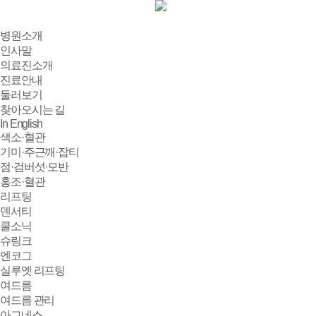
병원소개
인사말
의료진소개
진료안내
둘러보기
찾아오시는 길
In English
색소·혈관
기미·주근깨·잡티
점·검버섯·모반
홍조·혈관
리프팅
덴서티
쿨소닉
슈링크
엔코그
실루엣 리프팅
여드름
여드름 관리
아그네스