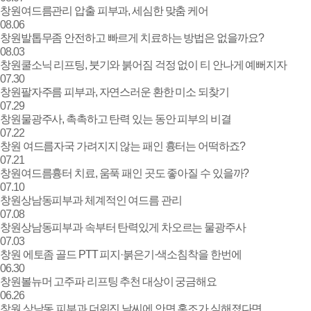
창원여드름관리 압출 피부과, 세심한 맞춤 케어
08.06
창원발톱무좀 안전하고 빠르게 치료하는 방법은 없을까요?
08.03
창원쿨소닉 리프팅, 붓기와 붉어짐 걱정 없이 티 안나게 예뻐지자
07.30
창원팔자주름 피부과, 자연스러운 환한 미소 되찾기
07.29
창원물광주사, 촉촉하고 탄력 있는 동안 피부의 비결
07.22
창원 여드름자국 가려지지 않는 패인 흉터는 어떡하죠?
07.21
창원여드름흉터 치료, 움푹 패인 곳도 좋아질 수 있을까?
07.10
창원상남동피부과 체계적인 여드름 관리
07.08
창원상남동피부과 속부터 탄력있게 차오르는 물광주사
07.03
창원 에토좀 골드 PTT 피지·붉은기·색소침착을 한번에
06.30
창원볼뉴머 고주파 리프팅 추천 대상이 궁금해요
06.26
창원 상남동 피부과 더워진 날씨에 안면 홍조가 심해졌다면