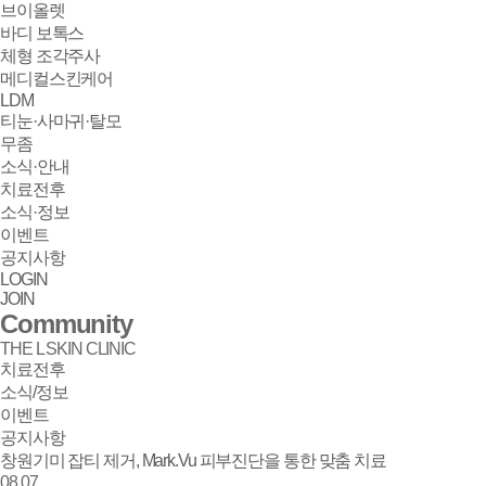
브이올렛
바디 보톡스
체형 조각주사
메디컬스킨케어
LDM
티눈·사마귀·탈모
무좀
소식·안내
치료전후
소식·정보
이벤트
공지사항
LOGIN
JOIN
Community
THE L SKIN CLINIC
치료전후
소식/정보
이벤트
공지사항
창원기미 잡티 제거, Mark.Vu 피부진단을 통한 맞춤 치료
소식/정보 | 창원 피부과 디엘의원
08.07