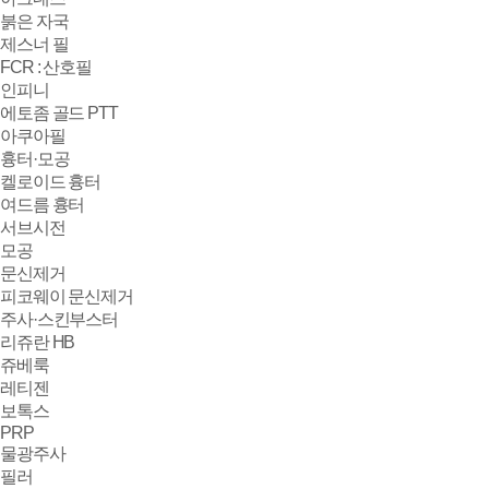
붉은 자국
제스너 필
FCR : 산호필
인피니
에토좀 골드 PTT
아쿠아필
흉터·모공
켈로이드 흉터
여드름 흉터
서브시전
모공
문신제거
피코웨이 문신제거
주사·스킨부스터
리쥬란 HB
쥬베룩
레티젠
보톡스
PRP
물광주사
필러