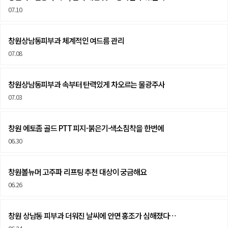
07.10
창원상남동피부과 체계적인 여드름 관리
07.08
창원상남동피부과 속부터 탄력있게 차오르는 물광주사
07.03
창원 에토좀 골드 PTT 피지·붉은기·색소침착을 한번에
06.30
창원볼뉴머 고주파 리프팅 추천 대상이 궁금해요
06.26
창원 상남동 피부과 더워진 날씨에 안면 홍조가 심해졌다…