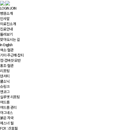
LOGIN
JOIN
병원소개
인사말
의료진소개
진료안내
둘러보기
찾아오시는 길
In English
색소·혈관
기미·주근깨·잡티
점·검버섯·모반
홍조·혈관
리프팅
덴서티
쿨소닉
슈링크
엔코그
실루엣 리프팅
여드름
여드름 관리
아그네스
붉은 자국
제스너 필
FCR : 산호필