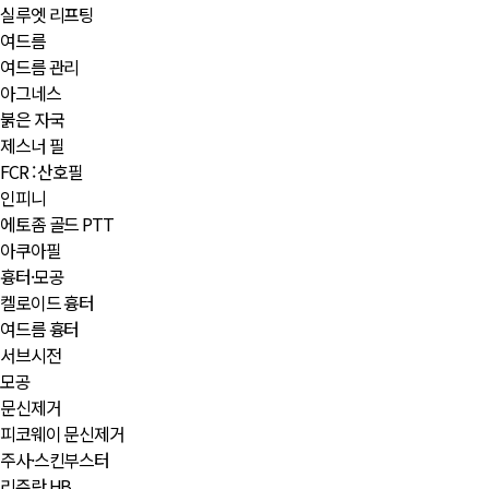
실루엣 리프팅
여드름
여드름 관리
아그네스
붉은 자국
제스너 필
FCR : 산호필
인피니
에토좀 골드 PTT
아쿠아필
흉터·모공
켈로이드 흉터
여드름 흉터
서브시전
모공
문신제거
피코웨이 문신제거
주사·스킨부스터
리쥬란 HB