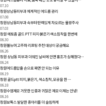
07.10
창원상남동피부과 체계적인 여드름 관리
07.08
창원상남동피부과 속부터 탄력있게 차오르는 물광주사
07.03
창원 에토좀 골드 PTT 피지·붉은기·색소침착을 한번에
06.30
창원볼뉴머 고주파 리프팅 추천 대상이 궁금해요
06.26
창원 상남동 피부과 더워진 날씨에 안면 홍조가 심해졌다…
06.24
창원여드름압출 손으로 짜면 안 되는 이유
06.19
창원 골드ptt 피지, 붉은기, 색소침착, 모공을 한 …
06.18
창원수염제모 거뭇한 인중과 귀찮은 제모 이제는 안녕!
06.16
창원보톡스 발달한 종아리를 더 슬림하게