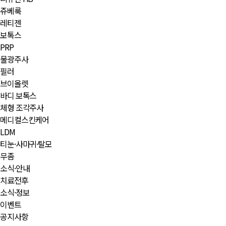
쥬베룩
레티젠
보톡스
PRP
물광주사
필러
브이올렛
바디 보톡스
체형 조각주사
메디컬스킨케어
LDM
티눈·사마귀·탈모
무좀
소식·안내
치료전후
소식·정보
이벤트
공지사항