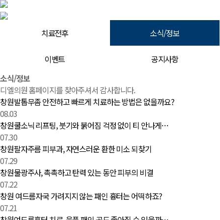
치료전후
소식/정보
이벤트
공지사항
소식/정보 | 창원 피부과 디엘의원
소식/정보
디엘의원 홈페이지를 찾아주셔서 감사합니다.
창원발톱무좀 안전하고 빠르게 치료하는 방법은 없을까요?
08.03
창원쿨소닉 리프팅, 붓기와 붉어짐 걱정 없이 티 안나게…
07.30
창원팔자주름 피부과, 자연스러운 환한 미소 되찾기
07.29
창원물광주사, 촉촉하고 탄력 있는 동안 피부의 비결
07.22
창원 여드름자국 가려지지 않는 패인 흉터는 어떡하죠?
07.21
창원여드름흉터 치료, 움푹 패인 곳도 좋아질 수 있을까…