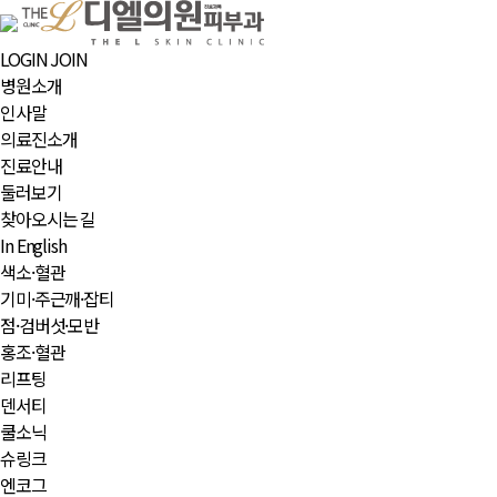
LOGIN
JOIN
병원소개
인사말
의료진소개
진료안내
둘러보기
찾아오시는 길
In English
색소·혈관
기미·주근깨·잡티
점·검버섯·모반
홍조·혈관
리프팅
덴서티
쿨소닉
슈링크
엔코그