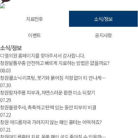
치료전후
소식/정보
이벤트
공지사항
소식/정보 | 창원 피부과 디엘의원
소식/정보
디엘의원 홈페이지를 찾아주셔서 감사합니다.
창원발톱무좀 안전하고 빠르게 치료하는 방법은 없을까요?
08.03
창원쿨소닉 리프팅, 붓기와 붉어짐 걱정 없이 티 안나게…
07.30
창원팔자주름 피부과, 자연스러운 환한 미소 되찾기
07.29
창원물광주사, 촉촉하고 탄력 있는 동안 피부의 비결
07.22
창원 여드름자국 가려지지 않는 패인 흉터는 어떡하죠?
07.21
창원여드름흉터 치료, 움푹 패인 곳도 좋아질 수 있을까…