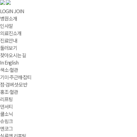
LOGIN
JOIN
병원소개
인사말
의료진소개
진료안내
둘러보기
찾아오시는 길
In English
색소·혈관
기미·주근깨·잡티
점·검버섯·모반
홍조·혈관
리프팅
덴서티
쿨소닉
슈링크
엔코그
실루엣 리프팅