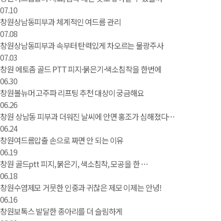
07.10
창원상남동피부과 체계적인 여드름 관리
07.08
창원상남동피부과 속부터 탄력있게 차오르는 물광주사
07.03
창원 에토좀 골드 PTT 피지·붉은기·색소침착을 한번에
06.30
창원볼뉴머 고주파 리프팅 추천 대상이 궁금해요
06.26
창원 상남동 피부과 더워진 날씨에 안면 홍조가 심해졌다…
06.24
창원여드름압출 손으로 짜면 안 되는 이유
06.19
창원 골드ptt 피지, 붉은기, 색소침착, 모공을 한 …
06.18
창원수염제모 거뭇한 인중과 귀찮은 제모 이제는 안녕!
06.16
창원보톡스 발달한 종아리를 더 슬림하게