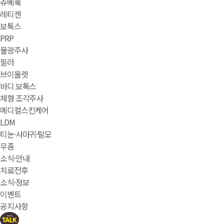
쥬베룩
레티젠
보톡스
PRP
물광주사
필러
브이올렛
바디 보톡스
체형 조각주사
메디컬스킨케어
LDM
티눈·사마귀·탈모
무좀
소식·안내
치료전후
소식·정보
이벤트
공지사항