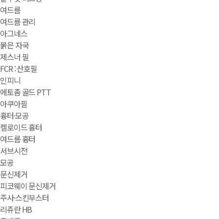
여드름
여드름 관리
아그네스
붉은 자국
제스너 필
FCR : 산호필
인피니
에토좀 골드 PTT
아쿠아필
흉터·모공
켈로이드 흉터
여드름 흉터
서브시전
모공
문신제거
피코웨이 문신제거
주사·스킨부스터
리쥬란 HB