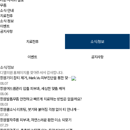
무좀
소식·안내
치료전후
소식·정보
이벤트
공지사항
치료전후
소식/정보
이벤트
공지사항
소식/정보 | 창원 피부과 디엘의원
소식/정보
디엘의원 홈페이지를 찾아주셔서 감사합니다.
창원기미 잡티 제거, Mark.Vu 피부진단을 통한 맞…
08.07
창원여드름관리 압출 피부과, 세심한 맞춤 케어
08.06
창원발톱무좀 안전하고 빠르게 치료하는 방법은 없을까요?
08.03
창원쿨소닉 리프팅, 붓기와 붉어짐 걱정 없이 티 안나게…
07.30
창원팔자주름 피부과, 자연스러운 환한 미소 되찾기
07.29