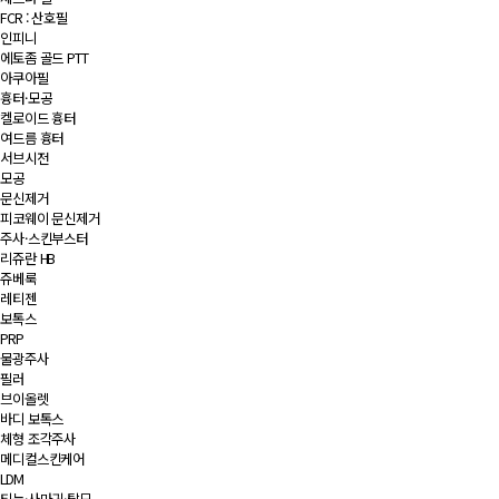
FCR : 산호필
인피니
에토좀 골드 PTT
아쿠아필
흉터·모공
켈로이드 흉터
여드름 흉터
서브시전
모공
문신제거
피코웨이 문신제거
주사·스킨부스터
리쥬란 HB
쥬베룩
레티젠
보톡스
PRP
물광주사
필러
브이올렛
바디 보톡스
체형 조각주사
메디컬스킨케어
LDM
티눈·사마귀·탈모