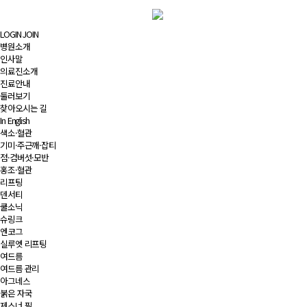
LOGIN
JOIN
병원소개
인사말
의료진소개
진료안내
둘러보기
찾아오시는 길
In English
색소·혈관
기미·주근깨·잡티
점·검버섯·모반
홍조·혈관
리프팅
덴서티
쿨소닉
슈링크
엔코그
실루엣 리프팅
여드름
여드름 관리
아그네스
붉은 자국
제스너 필