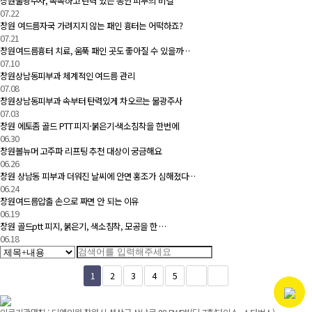
창원물광주사, 촉촉하고 탄력 있는 동안 피부의 비결
07.22
창원 여드름자국 가려지지 않는 패인 흉터는 어떡하죠?
07.21
창원여드름흉터 치료, 움푹 패인 곳도 좋아질 수 있을까…
07.10
창원상남동피부과 체계적인 여드름 관리
07.08
창원상남동피부과 속부터 탄력있게 차오르는 물광주사
07.03
창원 에토좀 골드 PTT 피지·붉은기·색소침착을 한번에
06.30
창원볼뉴머 고주파 리프팅 추천 대상이 궁금해요
06.26
창원 상남동 피부과 더워진 날씨에 안면 홍조가 심해졌다…
06.24
창원여드름압출 손으로 짜면 안 되는 이유
06.19
창원 골드ptt 피지, 붉은기, 색소침착, 모공을 한 …
06.18
1
2
3
4
5