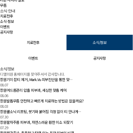
무좀
소식·안내
치료전후
소식·정보
이벤트
공지사항
치료전후
소식/정보
이벤트
공지사항
소식/정보 | 창원 피부과 디엘의원
소식/정보
디엘의원 홈페이지를 찾아주셔서 감사합니다.
창원기미 잡티 제거, Mark.Vu 피부진단을 통한 맞…
08.07
창원여드름관리 압출 피부과, 세심한 맞춤 케어
08.06
창원발톱무좀 안전하고 빠르게 치료하는 방법은 없을까요?
08.03
창원쿨소닉 리프팅, 붓기와 붉어짐 걱정 없이 티 안나게…
07.30
창원팔자주름 피부과, 자연스러운 환한 미소 되찾기
07.29
창원물광주사, 촉촉하고 탄력 있는 동안 피부의 비결