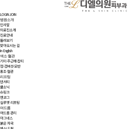
LOGIN
JOIN
병원소개
인사말
의료진소개
진료안내
둘러보기
찾아오시는 길
In English
색소·혈관
기미·주근깨·잡티
점·검버섯·모반
홍조·혈관
리프팅
덴서티
쿨소닉
슈링크
엔코그
실루엣 리프팅
여드름
여드름 관리
아그네스
붉은 자국
제스너 필