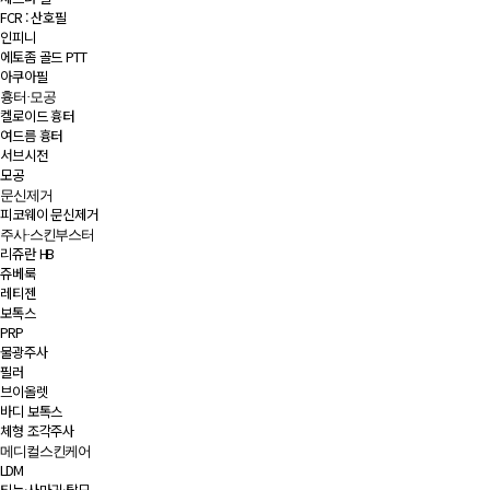
FCR : 산호필
인피니
에토좀 골드 PTT
아쿠아필
흉터·모공
켈로이드 흉터
여드름 흉터
서브시전
모공
문신제거
피코웨이 문신제거
주사·스킨부스터
리쥬란 HB
쥬베룩
레티젠
보톡스
PRP
물광주사
필러
브이올렛
바디 보톡스
체형 조각주사
메디컬스킨케어
LDM
티눈·사마귀·탈모