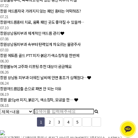
07.22
창원 여드름자국 가려지지 않는 패인 흉터는 어떡하죠?
07.21
창원여드름흉터 치료, 움푹 패인 곳도 좋아질 수 있을까…
07.10
창원상남동피부과 체계적인 여드름 관리
07.08
창원상남동피부과 속부터 탄력있게 차오르는 물광주사
07.03
창원 에토좀 골드 PTT 피지·붉은기·색소침착을 한번에
06.30
창원볼뉴머 고주파 리프팅 추천 대상이 궁금해요
06.26
창원 상남동 피부과 더워진 날씨에 안면 홍조가 심해졌다…
06.24
창원여드름압출 손으로 짜면 안 되는 이유
06.19
창원 골드ptt 피지, 붉은기, 색소침착, 모공을 한 …
06.18
1
2
3
4
5
의료기관명칭 : 디엘의원 창원시 성산구 상남로 88 PWR빌딩 7층(다이소, 스타벅스)