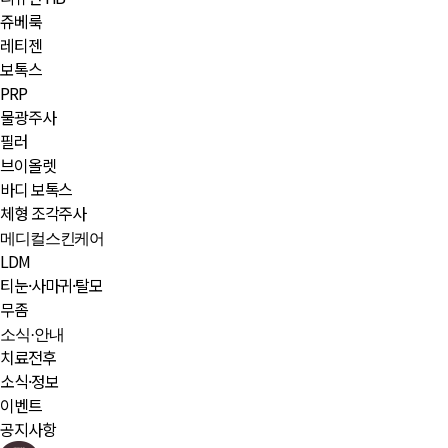
쥬베룩
레티젠
보톡스
PRP
물광주사
필러
브이올렛
바디 보톡스
체형 조각주사
메디컬스킨케어
LDM
티눈·사마귀·탈모
무좀
소식·안내
치료전후
소식·정보
이벤트
공지사항