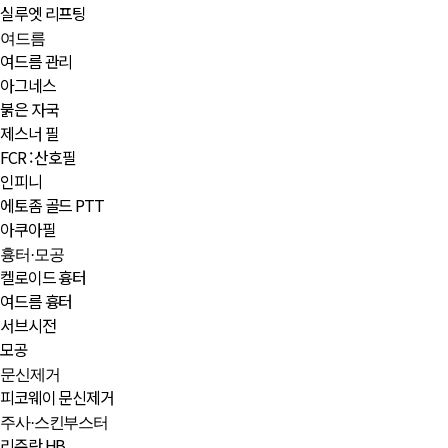
실루엣 리프팅
여드름
여드름 관리
아그네스
붉은 자국
제스너 필
FCR : 산호필
인피니
에토좀 골드 PTT
아쿠아필
흉터·모공
켈로이드 흉터
여드름 흉터
서브시전
모공
문신제거
피코웨이 문신제거
주사·스킨부스터
리쥬란 HB