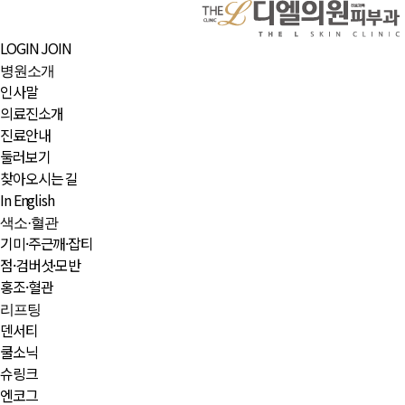
LOGIN
JOIN
병원소개
인사말
의료진소개
진료안내
둘러보기
찾아오시는 길
In English
색소·혈관
기미·주근깨·잡티
점·검버섯·모반
홍조·혈관
리프팅
덴서티
쿨소닉
슈링크
엔코그