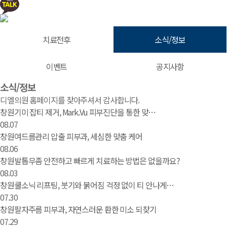
치료전후
소식/정보
이벤트
공지사항
소식/정보 | 창원 피부과 디엘의원
소식/정보
디엘의원 홈페이지를 찾아주셔서 감사합니다.
창원기미 잡티 제거, Mark.Vu 피부진단을 통한 맞…
08.07
창원여드름관리 압출 피부과, 세심한 맞춤 케어
08.06
창원발톱무좀 안전하고 빠르게 치료하는 방법은 없을까요?
08.03
창원쿨소닉 리프팅, 붓기와 붉어짐 걱정 없이 티 안나게…
07.30
창원팔자주름 피부과, 자연스러운 환한 미소 되찾기
07.29