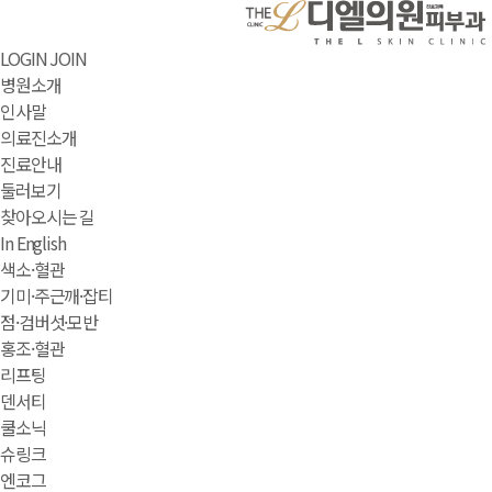
LOGIN
JOIN
병원소개
인사말
의료진소개
진료안내
둘러보기
찾아오시는 길
In English
색소·혈관
기미·주근깨·잡티
점·검버섯·모반
홍조·혈관
리프팅
덴서티
쿨소닉
슈링크
엔코그