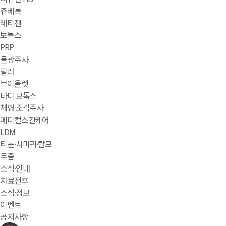
쥬베룩
레티젠
보톡스
PRP
물광주사
필러
브이올렛
바디 보톡스
체형 조각주사
메디컬스킨케어
LDM
티눈·사마귀·탈모
무좀
소식·안내
치료전후
소식·정보
이벤트
공지사항