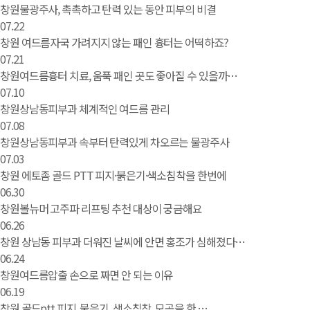
창원물광주사, 촉촉하고 탄력 있는 동안 피부의 비결
07.22
창원 여드름자국 가려지지 않는 패인 흉터는 어떡하죠?
07.21
창원여드름흉터 치료, 움푹 패인 곳도 좋아질 수 있을까…
07.10
창원상남동피부과 체계적인 여드름 관리
07.08
창원상남동피부과 속부터 탄력있게 차오르는 물광주사
07.03
창원 에토좀 골드 PTT 피지·붉은기·색소침착을 한번에
06.30
창원볼뉴머 고주파 리프팅 추천 대상이 궁금해요
06.26
창원 상남동 피부과 더워진 날씨에 안면 홍조가 심해졌다…
06.24
창원여드름압출 손으로 짜면 안 되는 이유
06.19
창원 골드ptt 피지, 붉은기, 색소침착, 모공을 한 …