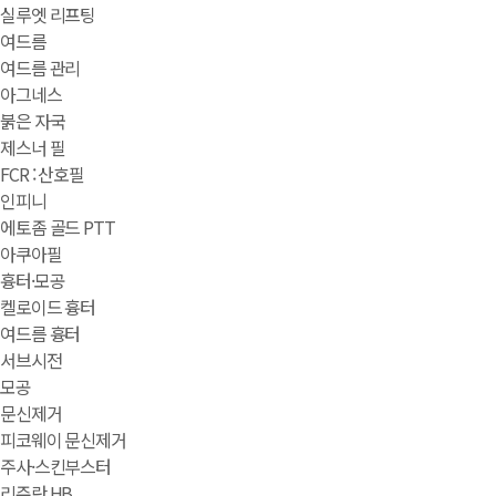
실루엣 리프팅
여드름
여드름 관리
아그네스
붉은 자국
제스너 필
FCR : 산호필
인피니
에토좀 골드 PTT
아쿠아필
흉터·모공
켈로이드 흉터
여드름 흉터
서브시전
모공
문신제거
피코웨이 문신제거
주사·스킨부스터
리쥬란 HB