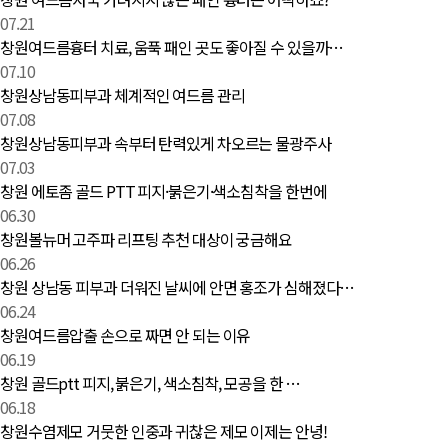
07.21
창원여드름흉터 치료, 움푹 패인 곳도 좋아질 수 있을까…
07.10
창원상남동피부과 체계적인 여드름 관리
07.08
창원상남동피부과 속부터 탄력있게 차오르는 물광주사
07.03
창원 에토좀 골드 PTT 피지·붉은기·색소침착을 한번에
06.30
창원볼뉴머 고주파 리프팅 추천 대상이 궁금해요
06.26
창원 상남동 피부과 더워진 날씨에 안면 홍조가 심해졌다…
06.24
창원여드름압출 손으로 짜면 안 되는 이유
06.19
창원 골드ptt 피지, 붉은기, 색소침착, 모공을 한 …
06.18
창원수염제모 거뭇한 인중과 귀찮은 제모 이제는 안녕!