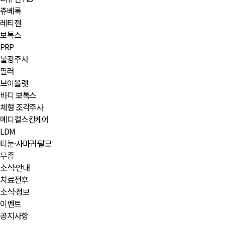
쥬베룩
레티젠
보톡스
PRP
물광주사
필러
브이올렛
바디 보톡스
체형 조각주사
메디컬스킨케어
LDM
티눈·사마귀·탈모
무좀
소식·안내
치료전후
소식·정보
이벤트
공지사항