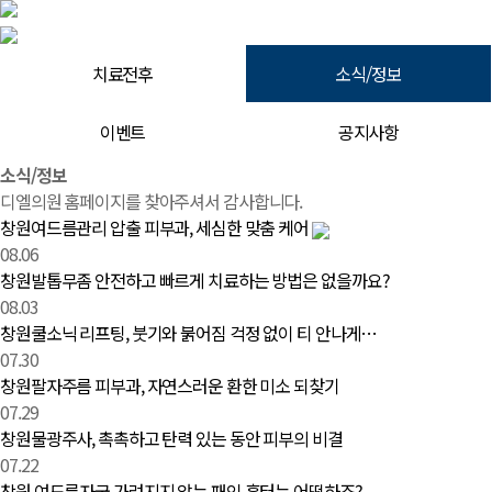
치료전후
소식/정보
이벤트
공지사항
소식/정보 | 창원 피부과 디엘의원
소식/정보
디엘의원 홈페이지를 찾아주셔서 감사합니다.
창원여드름관리 압출 피부과, 세심한 맞춤 케어
08.06
창원발톱무좀 안전하고 빠르게 치료하는 방법은 없을까요?
08.03
창원쿨소닉 리프팅, 붓기와 붉어짐 걱정 없이 티 안나게…
07.30
창원팔자주름 피부과, 자연스러운 환한 미소 되찾기
07.29
창원물광주사, 촉촉하고 탄력 있는 동안 피부의 비결
07.22
창원 여드름자국 가려지지 않는 패인 흉터는 어떡하죠?