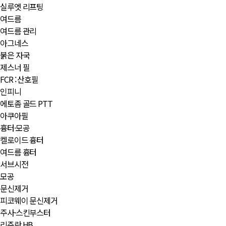
실루엣 리프팅
여드름
여드름 관리
아그네스
붉은 자국
제스너 필
FCR : 산호필
인피니
에토좀 골드 PTT
아쿠아필
흉터·모공
켈로이드 흉터
여드름 흉터
서브시전
모공
문신제거
피코웨이 문신제거
주사·스킨부스터
리쥬란 HB