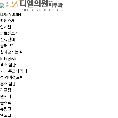
LOGIN
JOIN
병원소개
인사말
의료진소개
진료안내
둘러보기
찾아오시는 길
In English
색소·혈관
기미·주근깨·잡티
점·검버섯·모반
홍조·혈관
리프팅
덴서티
쿨소닉
슈링크
엔코그