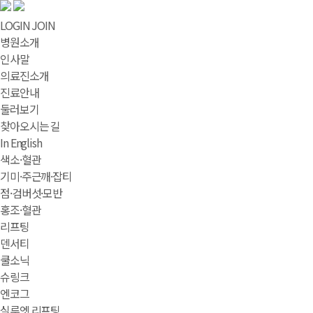
LOGIN
JOIN
병원소개
인사말
의료진소개
진료안내
둘러보기
찾아오시는 길
In English
색소·혈관
기미·주근깨·잡티
점·검버섯·모반
홍조·혈관
리프팅
덴서티
쿨소닉
슈링크
엔코그
실루엣 리프팅