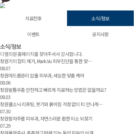
치료전후
소식/정보
이벤트
공지사항
소식/정보 | 창원 피부과 디엘의원
소식/정보
디엘의원 홈페이지를 찾아주셔서 감사합니다.
창원기미 잡티 제거, Mark.Vu 피부진단을 통한 맞…
08.07
창원여드름관리 압출 피부과, 세심한 맞춤 케어
08.06
창원발톱무좀 안전하고 빠르게 치료하는 방법은 없을까요?
08.03
창원쿨소닉 리프팅, 붓기와 붉어짐 걱정 없이 티 안나게…
07.30
창원팔자주름 피부과, 자연스러운 환한 미소 되찾기
07.29
창원물광주사, 촉촉하고 탄력 있는 동안 피부의 비결