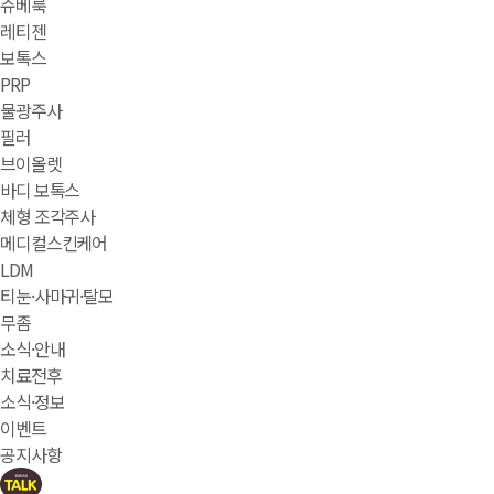
쥬베룩
레티젠
보톡스
PRP
물광주사
필러
브이올렛
바디 보톡스
체형 조각주사
메디컬스킨케어
LDM
티눈·사마귀·탈모
무좀
소식·안내
치료전후
소식·정보
이벤트
공지사항