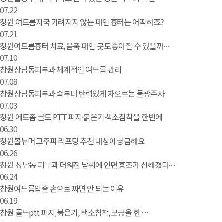
07.22
창원 여드름자국 가려지지 않는 패인 흉터는 어떡하죠?
07.21
창원여드름흉터 치료, 움푹 패인 곳도 좋아질 수 있을까…
07.10
창원상남동피부과 체계적인 여드름 관리
07.08
창원상남동피부과 속부터 탄력있게 차오르는 물광주사
07.03
창원 에토좀 골드 PTT 피지·붉은기·색소침착을 한번에
06.30
창원볼뉴머 고주파 리프팅 추천 대상이 궁금해요
06.26
창원 상남동 피부과 더워진 날씨에 안면 홍조가 심해졌다…
06.24
창원여드름압출 손으로 짜면 안 되는 이유
06.19
창원 골드ptt 피지, 붉은기, 색소침착, 모공을 한 …