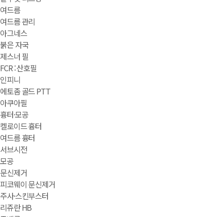
여드름
여드름 관리
아그네스
붉은 자국
제스너 필
FCR : 산호필
인피니
에토좀 골드 PTT
아쿠아필
흉터·모공
켈로이드 흉터
여드름 흉터
서브시전
모공
문신제거
피코웨이 문신제거
주사·스킨부스터
리쥬란 HB