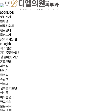
LOGIN
JOIN
병원소개
인사말
의료진소개
진료안내
둘러보기
찾아오시는 길
In English
색소·혈관
기미·주근깨·잡티
점·검버섯·모반
홍조·혈관
리프팅
덴서티
쿨소닉
슈링크
엔코그
실루엣 리프팅
여드름
여드름 관리
아그네스
붉은 자국
제스너 필