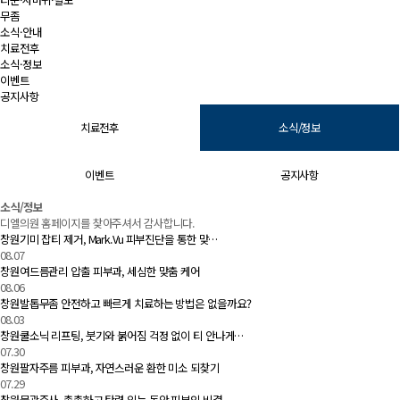
무좀
소식·안내
치료전후
소식·정보
이벤트
공지사항
치료전후
소식/정보
이벤트
공지사항
소식/정보 | 창원 피부과 디엘의원
소식/정보
디엘의원 홈페이지를 찾아주셔서 감사합니다.
창원기미 잡티 제거, Mark.Vu 피부진단을 통한 맞…
08.07
창원여드름관리 압출 피부과, 세심한 맞춤 케어
08.06
창원발톱무좀 안전하고 빠르게 치료하는 방법은 없을까요?
08.03
창원쿨소닉 리프팅, 붓기와 붉어짐 걱정 없이 티 안나게…
07.30
창원팔자주름 피부과, 자연스러운 환한 미소 되찾기
07.29
창원물광주사, 촉촉하고 탄력 있는 동안 피부의 비결