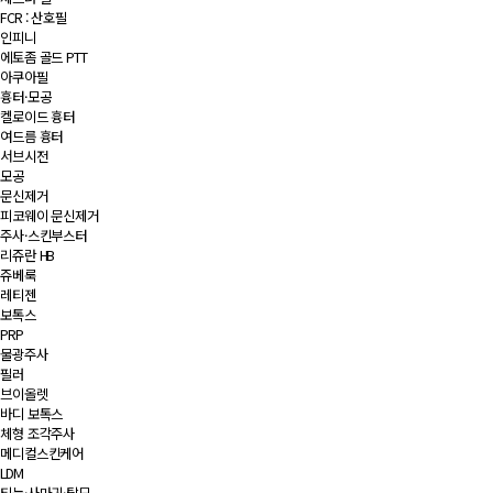
FCR : 산호필
인피니
에토좀 골드 PTT
아쿠아필
흉터·모공
켈로이드 흉터
여드름 흉터
서브시전
모공
문신제거
피코웨이 문신제거
주사·스킨부스터
리쥬란 HB
쥬베룩
레티젠
보톡스
PRP
물광주사
필러
브이올렛
바디 보톡스
체형 조각주사
메디컬스킨케어
LDM
티눈·사마귀·탈모