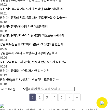
07.22
창원 여드름자국 가려지지 않는 패인 흉터는 어떡하죠?
07.21
창원여드름흉터 치료, 움푹 패인 곳도 좋아질 수 있을까…
07.10
창원상남동피부과 체계적인 여드름 관리
07.08
창원상남동피부과 속부터 탄력있게 차오르는 물광주사
07.03
창원 에토좀 골드 PTT 피지·붉은기·색소침착을 한번에
06.30
창원볼뉴머 고주파 리프팅 추천 대상이 궁금해요
06.26
창원 상남동 피부과 더워진 날씨에 안면 홍조가 심해졌다…
06.24
창원여드름압출 손으로 짜면 안 되는 이유
06.19
창원 골드ptt 피지, 붉은기, 색소침착, 모공을 한 …
06.18
1
2
3
4
5
의료기관명칭 : 디엘의원 창원시 성산구 상남로 88 PWR빌딩 7층(다이소, 스타벅스)