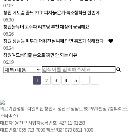
07.03
창원 에토좀 골드 PTT 피지·붉은기·색소침착을 한번에
06.30
창원볼뉴머 고주파 리프팅 추천 대상이 궁금해요
06.26
창원 상남동 피부과 더워진 날씨에 안면 홍조가 심해졌다…
06.24
창원여드름압출 손으로 짜면 안 되는 이유
06.19
1
2
3
4
5
의료기관명칭 : 디엘의원 창원시 성산구 상남로 88 PWR빌딩 7층(다이소,
스타벅스)
대표자 : 윤진구 사업자등록번호 : 427-11-01253
대표번호 : 055-713-7890 팩스번호 : 070-8611-7890