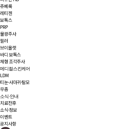
쥬베룩
레티젠
보톡스
PRP
물광주사
필러
브이올렛
바디 보톡스
체형 조각주사
메디컬스킨케어
LDM
티눈·사마귀·탈모
무좀
소식·안내
치료전후
소식·정보
이벤트
공지사항