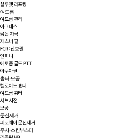
실루엣 리프팅
여드름
여드름 관리
아그네스
붉은 자국
제스너 필
FCR : 산호필
인피니
에토좀 골드 PTT
아쿠아필
흉터·모공
켈로이드 흉터
여드름 흉터
서브시전
모공
문신제거
피코웨이 문신제거
주사·스킨부스터
리쥬란 HB