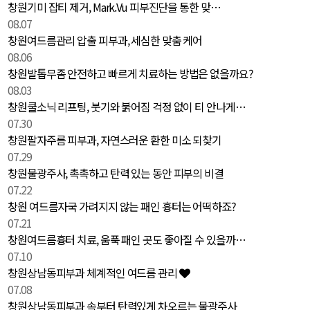
창원기미 잡티 제거, Mark.Vu 피부진단을 통한 맞…
08.07
창원여드름관리 압출 피부과, 세심한 맞춤 케어
08.06
창원발톱무좀 안전하고 빠르게 치료하는 방법은 없을까요?
08.03
창원쿨소닉 리프팅, 붓기와 붉어짐 걱정 없이 티 안나게…
07.30
창원팔자주름 피부과, 자연스러운 환한 미소 되찾기
07.29
창원물광주사, 촉촉하고 탄력 있는 동안 피부의 비결
07.22
창원 여드름자국 가려지지 않는 패인 흉터는 어떡하죠?
07.21
창원여드름흉터 치료, 움푹 패인 곳도 좋아질 수 있을까…
07.10
창원상남동피부과 체계적인 여드름 관리
07.08
창원상남동피부과 속부터 탄력있게 차오르는 물광주사