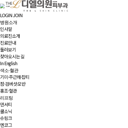
LOGIN
JOIN
병원소개
인사말
의료진소개
진료안내
둘러보기
찾아오시는 길
In English
색소·혈관
기미·주근깨·잡티
점·검버섯·모반
홍조·혈관
리프팅
덴서티
쿨소닉
슈링크
엔코그