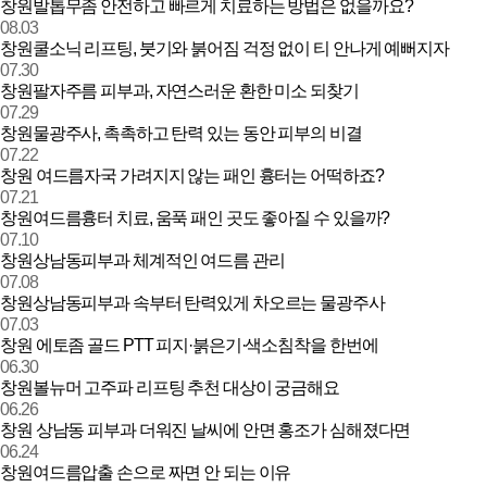
창원발톱무좀 안전하고 빠르게 치료하는 방법은 없을까요?
08.03
창원쿨소닉 리프팅, 붓기와 붉어짐 걱정 없이 티 안나게 예뻐지자
07.30
창원팔자주름 피부과, 자연스러운 환한 미소 되찾기
07.29
창원물광주사, 촉촉하고 탄력 있는 동안 피부의 비결
07.22
창원 여드름자국 가려지지 않는 패인 흉터는 어떡하죠?
07.21
창원여드름흉터 치료, 움푹 패인 곳도 좋아질 수 있을까?
07.10
창원상남동피부과 체계적인 여드름 관리
07.08
창원상남동피부과 속부터 탄력있게 차오르는 물광주사
07.03
창원 에토좀 골드 PTT 피지·붉은기·색소침착을 한번에
06.30
창원볼뉴머 고주파 리프팅 추천 대상이 궁금해요
06.26
창원 상남동 피부과 더워진 날씨에 안면 홍조가 심해졌다면
06.24
창원여드름압출 손으로 짜면 안 되는 이유