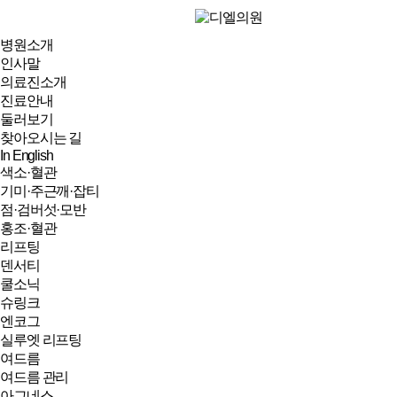
병원소개
인사말
의료진소개
진료안내
둘러보기
찾아오시는 길
In English
색소·혈관
기미·주근깨·잡티
점·검버섯·모반
홍조·혈관
리프팅
덴서티
쿨소닉
슈링크
엔코그
실루엣 리프팅
여드름
여드름 관리
아그네스