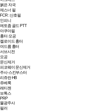
붉은 자국
제스너 필
FCR : 산호필
인피니
에토좀 골드 PTT
아쿠아필
흉터·모공
켈로이드 흉터
여드름 흉터
서브시전
모공
문신제거
피코웨이 문신제거
주사·스킨부스터
리쥬란 HB
쥬베룩
레티젠
보톡스
PRP
물광주사
필러