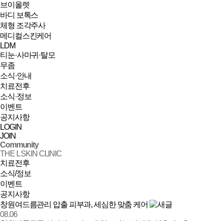
브이올렛
바디 보톡스
체형 조각주사
메디컬스킨케어
LDM
티눈·사마귀·탈모
무좀
소식·안내
치료전후
소식·정보
이벤트
공지사항
LOGIN
JOIN
Community
THE L SKIN CLINIC
치료전후
소식/정보
이벤트
공지사항
소식/정보 | 창원 피부과 디엘의원
창원여드름관리 압출 피부과, 세심한 맞춤 케어
08.06