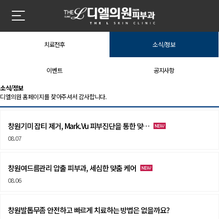
치료전후
소식/정보
이벤트
공지사항
소식/정보 | 창원 피부과 디엘의원
소식/정보
디엘의원 홈페이지를 찾아주셔서 감사합니다.
창원기미 잡티 제거, Mark.Vu 피부진단을 통한 맞…
08.07
창원여드름관리 압출 피부과, 세심한 맞춤 케어
08.06
창원발톱무좀 안전하고 빠르게 치료하는 방법은 없을까요?