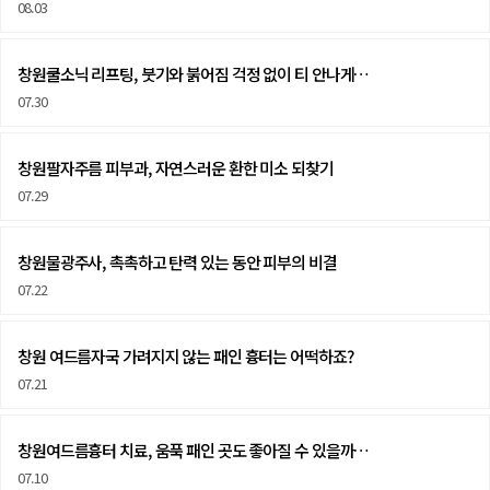
08.03
창원쿨소닉 리프팅, 붓기와 붉어짐 걱정 없이 티 안나게…
07.30
창원팔자주름 피부과, 자연스러운 환한 미소 되찾기
07.29
창원물광주사, 촉촉하고 탄력 있는 동안 피부의 비결
07.22
창원 여드름자국 가려지지 않는 패인 흉터는 어떡하죠?
07.21
창원여드름흉터 치료, 움푹 패인 곳도 좋아질 수 있을까…
07.10