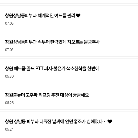
창원상남동피부과 체계적인 여드름 관리
07.08
창원상남동피부과 속부터 탄력있게 차오르는 물광주사
07.03
창원 에토좀 골드 PTT 피지·붉은기·색소침착을 한번에
06.30
창원볼뉴머 고주파 리프팅 추천 대상이 궁금해요
06.26
창원 상남동 피부과 더워진 날씨에 안면 홍조가 심해졌다…
06.24