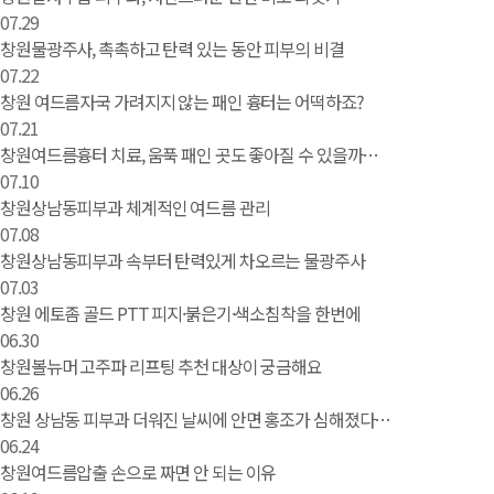
07.29
창원물광주사, 촉촉하고 탄력 있는 동안 피부의 비결
07.22
창원 여드름자국 가려지지 않는 패인 흉터는 어떡하죠?
07.21
창원여드름흉터 치료, 움푹 패인 곳도 좋아질 수 있을까…
07.10
창원상남동피부과 체계적인 여드름 관리
07.08
창원상남동피부과 속부터 탄력있게 차오르는 물광주사
07.03
창원 에토좀 골드 PTT 피지·붉은기·색소침착을 한번에
06.30
창원볼뉴머 고주파 리프팅 추천 대상이 궁금해요
06.26
창원 상남동 피부과 더워진 날씨에 안면 홍조가 심해졌다…
06.24
창원여드름압출 손으로 짜면 안 되는 이유