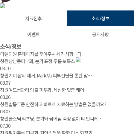
치료전후
소식/정보
이벤트
공지사항
소식/정보 | 창원 피부과 디엘의원
소식/정보
디엘의원 홈페이지를 찾아주셔서 감사합니다.
창원상남동피부과, 눈가 표정 주름 보톡스
08.10
창원기미 잡티 제거, Mark.Vu 피부진단을 통한 맞…
08.07
창원여드름관리 압출 피부과, 세심한 맞춤 케어
08.06
창원발톱무좀 안전하고 빠르게 치료하는 방법은 없을까요?
08.03
창원쿨소닉 리프팅, 붓기와 붉어짐 걱정 없이 티 안나게…
07.30
창원팔자주름 피부과, 자연스러운 환한 미소 되찾기