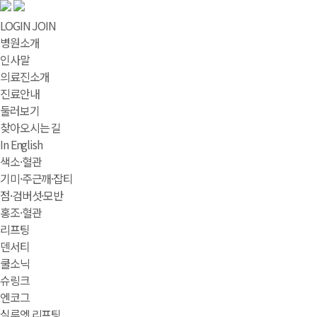
LOGIN
JOIN
병원소개
인사말
의료진소개
진료안내
둘러보기
찾아오시는 길
In English
색소·혈관
기미·주근깨·잡티
점·검버섯·모반
홍조·혈관
리프팅
덴서티
쿨소닉
슈링크
엔코그
실루엣 리프팅