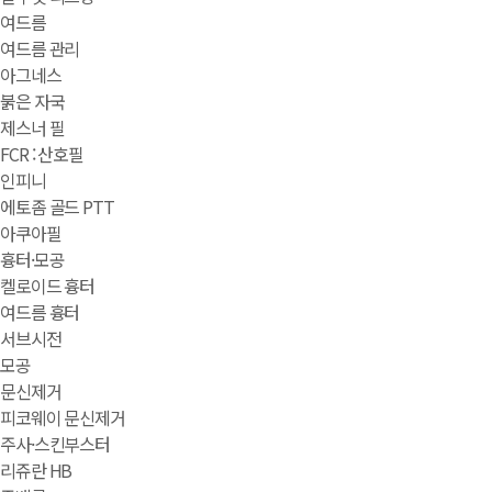
여드름
여드름 관리
아그네스
붉은 자국
제스너 필
FCR : 산호필
인피니
에토좀 골드 PTT
아쿠아필
흉터·모공
켈로이드 흉터
여드름 흉터
서브시전
모공
문신제거
피코웨이 문신제거
주사·스킨부스터
리쥬란 HB