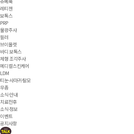
쥬베룩
레티젠
보톡스
PRP
물광주사
필러
브이올렛
바디 보톡스
체형 조각주사
메디컬스킨케어
LDM
티눈·사마귀·탈모
무좀
소식·안내
치료전후
소식·정보
이벤트
공지사항