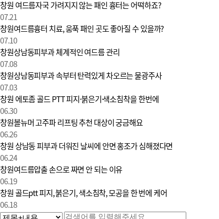
창원 여드름자국 가려지지 않는 패인 흉터는 어떡하죠?
07.21
창원여드름흉터 치료, 움푹 패인 곳도 좋아질 수 있을까?
07.10
창원상남동피부과 체계적인 여드름 관리
07.08
창원상남동피부과 속부터 탄력있게 차오르는 물광주사
07.03
창원 에토좀 골드 PTT 피지·붉은기·색소침착을 한번에
06.30
창원볼뉴머 고주파 리프팅 추천 대상이 궁금해요
06.26
창원 상남동 피부과 더워진 날씨에 안면 홍조가 심해졌다면
06.24
창원여드름압출 손으로 짜면 안 되는 이유
06.19
창원 골드ptt 피지, 붉은기, 색소침착, 모공을 한 번에 케어
06.18