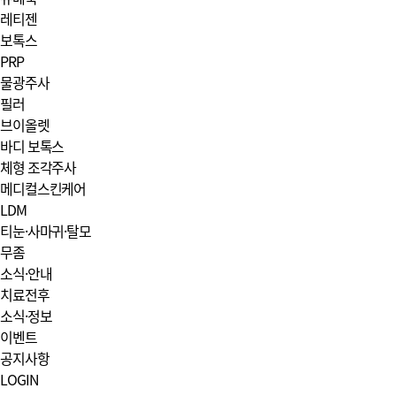
레티젠
보톡스
PRP
물광주사
필러
브이올렛
바디 보톡스
체형 조각주사
메디컬스킨케어
LDM
티눈·사마귀·탈모
무좀
소식·안내
치료전후
소식·정보
이벤트
공지사항
LOGIN