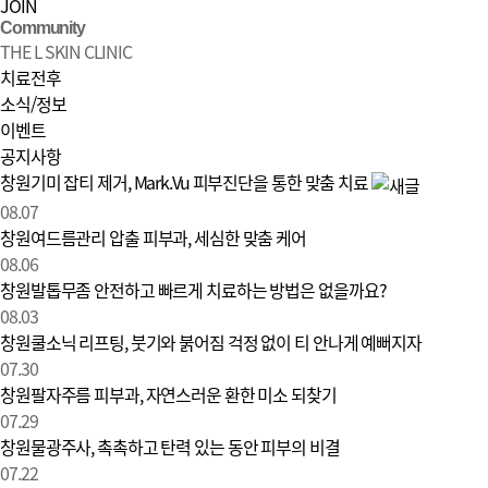
JOIN
Community
THE L SKIN CLINIC
치료전후
소식/정보
이벤트
공지사항
소식/정보 | 창원 피부과 디엘의원
창원기미 잡티 제거, Mark.Vu 피부진단을 통한 맞춤 치료
08.07
창원여드름관리 압출 피부과, 세심한 맞춤 케어
08.06
창원발톱무좀 안전하고 빠르게 치료하는 방법은 없을까요?
08.03
창원쿨소닉 리프팅, 붓기와 붉어짐 걱정 없이 티 안나게 예뻐지자
07.30
창원팔자주름 피부과, 자연스러운 환한 미소 되찾기
07.29
창원물광주사, 촉촉하고 탄력 있는 동안 피부의 비결
07.22