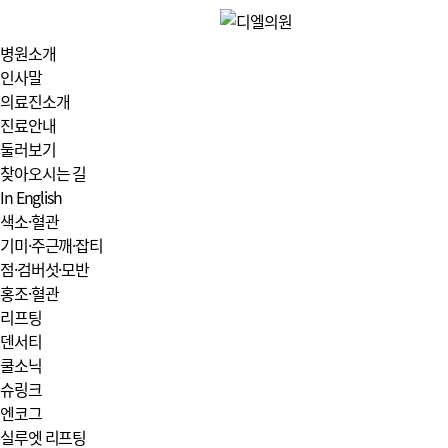
병원소개
인사말
의료진소개
진료안내
둘러보기
찾아오시는 길
In English
색소·혈관
기미·주근깨·잡티
점·검버섯·모반
홍조·혈관
리프팅
덴서티
쿨소닉
슈링크
엔코그
실루엣 리프팅