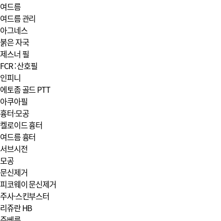
여드름
여드름 관리
아그네스
붉은 자국
제스너 필
FCR : 산호필
인피니
에토좀 골드 PTT
아쿠아필
흉터·모공
켈로이드 흉터
여드름 흉터
서브시전
모공
문신제거
피코웨이 문신제거
주사·스킨부스터
리쥬란 HB
쥬베룩