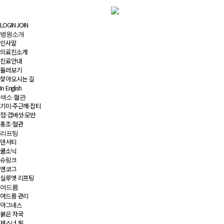
LOGIN
JOIN
병원소개
인사말
의료진소개
진료안내
둘러보기
찾아오시는 길
In English
색소·혈관
기미·주근깨·잡티
점·검버섯·모반
홍조·혈관
리프팅
덴서티
쿨소닉
슈링크
엔코그
실루엣 리프팅
여드름
여드름 관리
아그네스
붉은 자국
제스너 필