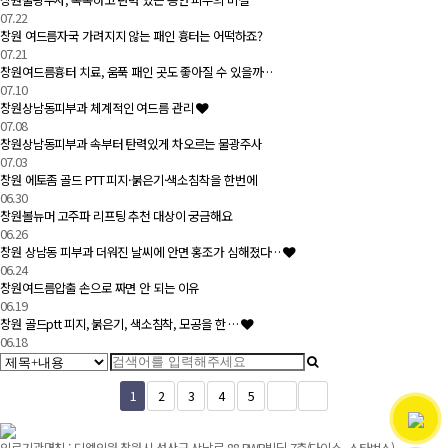
07.22
창원 여드름자국 가려지지 않는 패인 흉터는 어떡하죠?
07.21
창원여드름흉터 치료, 움푹 패인 곳도 좋아질 수 있을까…
07.10
창원상남동피부과 체계적인 여드름 관리
07.08
창원상남동피부과 속부터 탄력있게 차오르는 물광주사
07.03
창원 에토좀 골드 PTT 피지·붉은기·색소침착을 한번에
06.30
창원볼뉴머 고주파 리프팅 추천 대상이 궁금해요
06.26
창원 상남동 피부과 더워진 날씨에 안면 홍조가 심해졌다…
06.24
창원여드름압출 손으로 짜면 안 되는 이유
06.19
창원 골드ptt 피지, 붉은기, 색소침착, 모공을 한 …
06.18
1
2
3
4
5
의료기관명칭 : 디엘의원 창원시 성산구 상남로 88 PWR빌딩 7층(다이소, 스타벅스)