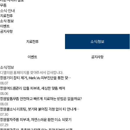
무좀
소식·안내
치료전후
소식·정보
이벤트
공지사항
치료전후
소식/정보
이벤트
공지사항
소식/정보 | 창원 피부과 디엘의원
소식/정보
디엘의원 홈페이지를 찾아주셔서 감사합니다.
창원기미 잡티 제거, Mark.Vu 피부진단을 통한 맞…
08.07
창원여드름관리 압출 피부과, 세심한 맞춤 케어
08.06
창원발톱무좀 안전하고 빠르게 치료하는 방법은 없을까요?
08.03
창원쿨소닉 리프팅, 붓기와 붉어짐 걱정 없이 티 안나게…
07.30
창원팔자주름 피부과, 자연스러운 환한 미소 되찾기
07.29
창원물광주사, 촉촉하고 탄력 있는 동안 피부의 비결