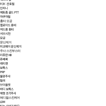
FCR : 산호필
인피니
에토좀 골드 PTT
아쿠아필
흉터·모공
켈로이드 흉터
여드름 흉터
서브시전
모공
문신제거
피코웨이 문신제거
주사·스킨부스터
리쥬란 HB
쥬베룩
레티젠
보톡스
PRP
물광주사
필러
브이올렛
바디 보톡스
체형 조각주사
메디컬스킨케어
LDM
티눈·사마귀·탈모