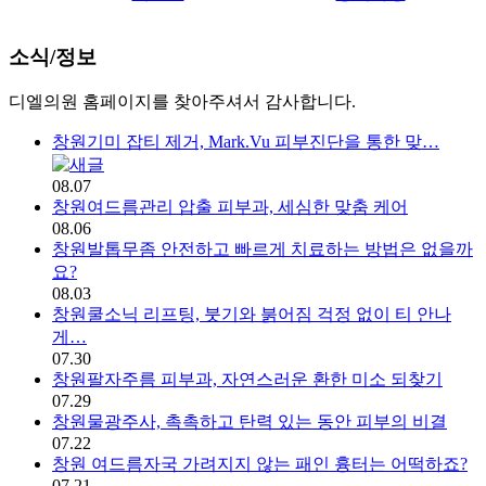
소식/정보 | 창원 피부과 디엘의
소식/정보
디엘의원 홈페이지를 찾아주셔서 감사합니다.
창원기미 잡티 제거, Mark.Vu 피부진단을 통한 맞…
08.07
창원여드름관리 압출 피부과, 세심한 맞춤 케어
08.06
창원발톱무좀 안전하고 빠르게 치료하는 방법은 없을까
요?
08.03
창원쿨소닉 리프팅, 붓기와 붉어짐 걱정 없이 티 안나
게…
07.30
창원팔자주름 피부과, 자연스러운 환한 미소 되찾기
07.29
창원물광주사, 촉촉하고 탄력 있는 동안 피부의 비결
07.22
창원 여드름자국 가려지지 않는 패인 흉터는 어떡하죠?
07.21