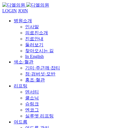
LOGIN
JOIN
병원소개
인사말
의료진소개
진료안내
둘러보기
찾아오시는 길
In English
색소·혈관
기미·주근깨·잡티
점·검버섯·모반
홍조·혈관
리프팅
덴서티
쿨소닉
슈링크
엔코그
실루엣 리프팅
여드름
여드름 관리