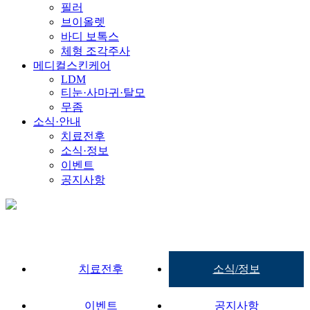
필러
브이올렛
바디 보톡스
체형 조각주사
메디컬스킨케어
LDM
티눈·사마귀·탈모
무좀
소식·안내
치료전후
소식·정보
이벤트
공지사항
치료전후
소식/정보
이벤트
공지사항