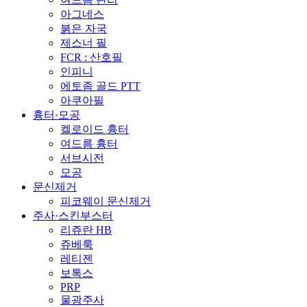
아그네스
붉은 자국
제스너 필
FCR : 산호필
인피니
에토좀 골드 PTT
아쿠아필
흉터·모공
켈로이드 흉터
여드름 흉터
서브시전
모공
문신제거
피코웨이 문신제거
주사·스킨부스터
리쥬란 HB
쥬베룩
레티젠
보톡스
PRP
물광주사