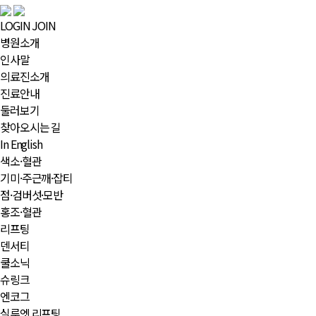
LOGIN
JOIN
병원소개
인사말
의료진소개
진료안내
둘러보기
찾아오시는 길
In English
색소·혈관
기미·주근깨·잡티
점·검버섯·모반
홍조·혈관
리프팅
덴서티
쿨소닉
슈링크
엔코그
실루엣 리프팅