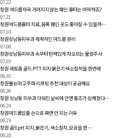
07.22
창원 여드름자국 가려지지 않는 패인 흉터는 어떡하죠?
07.21
창원여드름흉터 치료, 움푹 패인 곳도 좋아질 수 있을까…
07.10
창원상남동피부과 체계적인 여드름 관리
07.08
창원상남동피부과 속부터 탄력있게 차오르는 물광주사
07.03
창원 에토좀 골드 PTT 피지·붉은기·색소침착을 한번에
06.30
창원볼뉴머 고주파 리프팅 추천 대상이 궁금해요
06.26
창원 상남동 피부과 더워진 날씨에 안면 홍조가 심해졌다…
06.24
창원여드름압출 손으로 짜면 안 되는 이유
06.19
창원 골드ptt 피지, 붉은기, 색소침착, 모공을 한 …
06.18