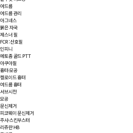
여드름
여드름 관리
아그네스
붉은 자국
제스너 필
FCR : 산호필
인피니
에토좀 골드 PTT
아쿠아필
흉터·모공
켈로이드 흉터
여드름 흉터
서브시전
모공
문신제거
피코웨이 문신제거
주사·스킨부스터
리쥬란 HB