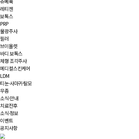
쥬베룩
레티젠
보톡스
PRP
물광주사
필러
브이올렛
바디 보톡스
체형 조각주사
메디컬스킨케어
LDM
티눈·사마귀·탈모
무좀
소식·안내
치료전후
소식·정보
이벤트
공지사항