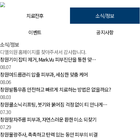
치료전후
소식/정보
이벤트
공지사항
소식/정보 | 창원 피부과 디엘의원
소식/정보
디엘의원 홈페이지를 찾아주셔서 감사합니다.
창원기미 잡티 제거, Mark.Vu 피부진단을 통한 맞…
08.07
창원여드름관리 압출 피부과, 세심한 맞춤 케어
08.06
창원발톱무좀 안전하고 빠르게 치료하는 방법은 없을까요?
08.03
창원쿨소닉 리프팅, 붓기와 붉어짐 걱정 없이 티 안나게…
07.30
창원팔자주름 피부과, 자연스러운 환한 미소 되찾기
07.29
창원물광주사, 촉촉하고 탄력 있는 동안 피부의 비결