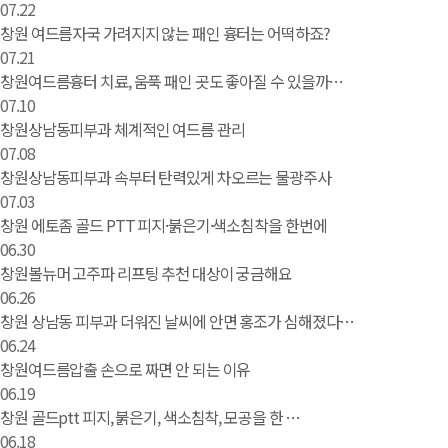
07.22
창원 여드름자국 가려지지 않는 패인 흉터는 어떡하죠?
07.21
창원여드름흉터 치료, 움푹 패인 곳도 좋아질 수 있을까…
07.10
창원상남동피부과 체계적인 여드름 관리
07.08
창원상남동피부과 속부터 탄력있게 차오르는 물광주사
07.03
창원 에토좀 골드 PTT 피지·붉은기·색소침착을 한번에
06.30
창원볼뉴머 고주파 리프팅 추천 대상이 궁금해요
06.26
창원 상남동 피부과 더워진 날씨에 안면 홍조가 심해졌다…
06.24
창원여드름압출 손으로 짜면 안 되는 이유
06.19
창원 골드ptt 피지, 붉은기, 색소침착, 모공을 한 …
06.18