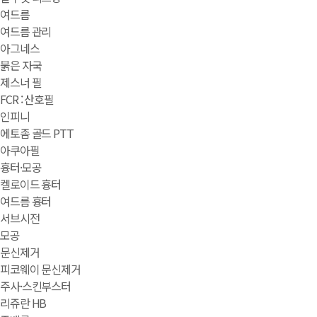
여드름
여드름 관리
아그네스
붉은 자국
제스너 필
FCR : 산호필
인피니
에토좀 골드 PTT
아쿠아필
흉터·모공
켈로이드 흉터
여드름 흉터
서브시전
모공
문신제거
피코웨이 문신제거
주사·스킨부스터
리쥬란 HB