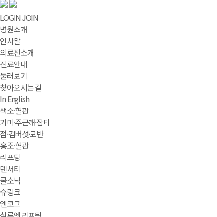
LOGIN
JOIN
병원소개
인사말
의료진소개
진료안내
둘러보기
찾아오시는 길
In English
색소·혈관
기미·주근깨·잡티
점·검버섯·모반
홍조·혈관
리프팅
덴서티
쿨소닉
슈링크
엔코그
실루엣 리프팅