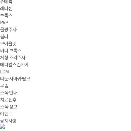
쥬베룩
레티젠
보톡스
PRP
물광주사
필러
브이올렛
바디 보톡스
체형 조각주사
메디컬스킨케어
LDM
티눈·사마귀·탈모
무좀
소식·안내
치료전후
소식·정보
이벤트
공지사항