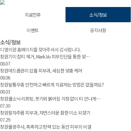
치료전후
소식/정보
이벤트
공지사항
소식/정보 | 창원 피부과 디엘의원
소식/정보
디엘의원 홈페이지를 찾아주셔서 감사합니다.
창원기미 잡티 제거, Mark.Vu 피부진단을 통한 맞…
08.07
창원여드름관리 압출 피부과, 세심한 맞춤 케어
08.06
창원발톱무좀 안전하고 빠르게 치료하는 방법은 없을까요?
08.03
창원쿨소닉 리프팅, 붓기와 붉어짐 걱정 없이 티 안나게…
07.30
창원팔자주름 피부과, 자연스러운 환한 미소 되찾기
07.29
창원물광주사, 촉촉하고 탄력 있는 동안 피부의 비결