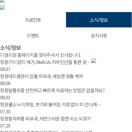
치료전후
소식/정보
이벤트
공지사항
소식/정보 | 창원 피부과 디엘의원
소식/정보
디엘의원 홈페이지를 찾아주셔서 감사합니다.
창원기미 잡티 제거, Mark.Vu 피부진단을 통한 맞…
08.07
창원여드름관리 압출 피부과, 세심한 맞춤 케어
08.06
창원발톱무좀 안전하고 빠르게 치료하는 방법은 없을까요?
08.03
창원쿨소닉 리프팅, 붓기와 붉어짐 걱정 없이 티 안나게…
07.30
창원팔자주름 피부과, 자연스러운 환한 미소 되찾기
07.29