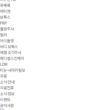
쥬베룩
레티젠
보톡스
PRP
물광주사
필러
브이올렛
바디 보톡스
체형 조각주사
메디컬스킨케어
LDM
티눈·사마귀·탈모
무좀
소식·안내
치료전후
소식·정보
이벤트
공지사항