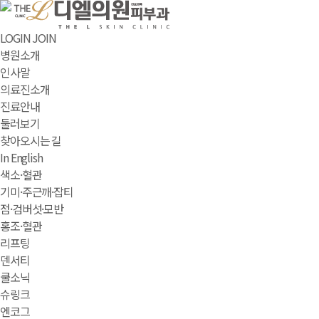
LOGIN
JOIN
병원소개
인사말
의료진소개
진료안내
둘러보기
찾아오시는 길
In English
색소·혈관
기미·주근깨·잡티
점·검버섯·모반
홍조·혈관
리프팅
덴서티
쿨소닉
슈링크
엔코그