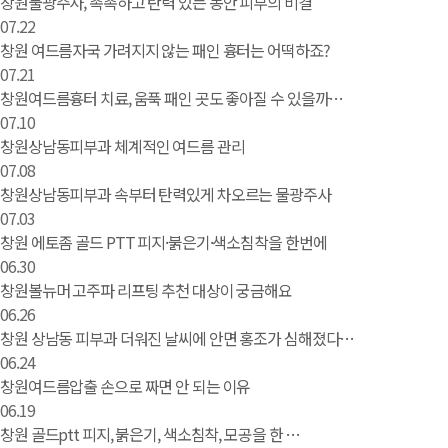
창원물광주사, 촉촉하고 탄력 있는 동안 피부의 비결
07.22
창원 여드름자국 가려지지 않는 패인 흉터는 어떡하죠?
07.21
창원여드름흉터 치료, 움푹 패인 곳도 좋아질 수 있을까…
07.10
창원상남동피부과 체계적인 여드름 관리
07.08
창원상남동피부과 속부터 탄력있게 차오르는 물광주사
07.03
창원 에토좀 골드 PTT 피지·붉은기·색소침착을 한번에
06.30
창원볼뉴머 고주파 리프팅 추천 대상이 궁금해요
06.26
창원 상남동 피부과 더워진 날씨에 안면 홍조가 심해졌다…
06.24
창원여드름압출 손으로 짜면 안 되는 이유
06.19
창원 골드ptt 피지, 붉은기, 색소침착, 모공을 한 …