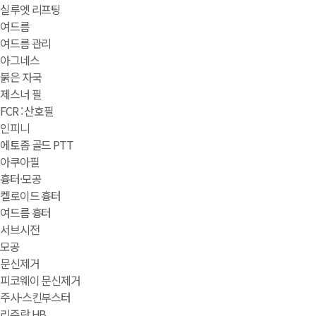
실루엣 리프팅
여드름
여드름 관리
아그네스
붉은 자국
제스너 필
FCR : 산호필
인피니
에토좀 골드 PTT
아쿠아필
흉터·모공
켈로이드 흉터
여드름 흉터
서브시전
모공
문신제거
피코웨이 문신제거
주사·스킨부스터
리쥬란 HB