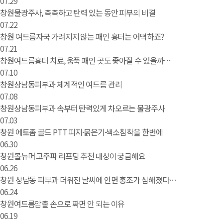
07.29
창원물광주사, 촉촉하고 탄력 있는 동안 피부의 비결
07.22
창원 여드름자국 가려지지 않는 패인 흉터는 어떡하죠?
07.21
창원여드름흉터 치료, 움푹 패인 곳도 좋아질 수 있을까…
07.10
창원상남동피부과 체계적인 여드름 관리
07.08
창원상남동피부과 속부터 탄력있게 차오르는 물광주사
07.03
창원 에토좀 골드 PTT 피지·붉은기·색소침착을 한번에
06.30
창원볼뉴머 고주파 리프팅 추천 대상이 궁금해요
06.26
창원 상남동 피부과 더워진 날씨에 안면 홍조가 심해졌다…
06.24
창원여드름압출 손으로 짜면 안 되는 이유
06.19