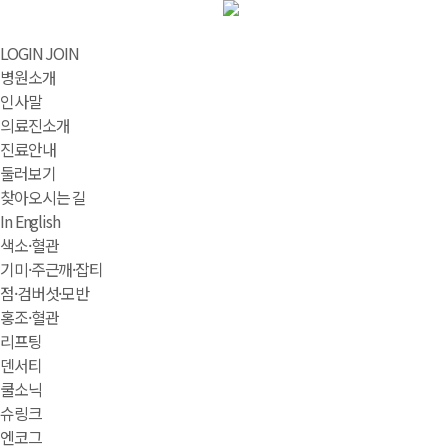
LOGIN
JOIN
병원소개
인사말
의료진소개
진료안내
둘러보기
찾아오시는 길
In English
색소·혈관
기미·주근깨·잡티
점·검버섯·모반
홍조·혈관
리프팅
덴서티
쿨소닉
슈링크
엔코그