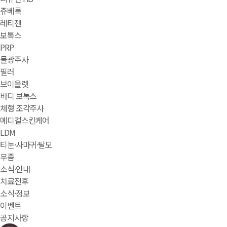
쥬베룩
레티젠
보톡스
PRP
물광주사
필러
브이올렛
바디 보톡스
체형 조각주사
메디컬스킨케어
LDM
티눈·사마귀·탈모
무좀
소식·안내
치료전후
소식·정보
이벤트
공지사항