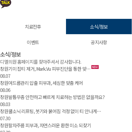
치료전후
소식/정보
이벤트
공지사항
소식/정보 | 창원 피부과 디엘의원
소식/정보
디엘의원 홈페이지를 찾아주셔서 감사합니다.
창원기미 잡티 제거, Mark.Vu 피부진단을 통한 맞…
08.07
창원여드름관리 압출 피부과, 세심한 맞춤 케어
08.06
창원발톱무좀 안전하고 빠르게 치료하는 방법은 없을까요?
08.03
창원쿨소닉 리프팅, 붓기와 붉어짐 걱정 없이 티 안나게…
07.30
창원팔자주름 피부과, 자연스러운 환한 미소 되찾기