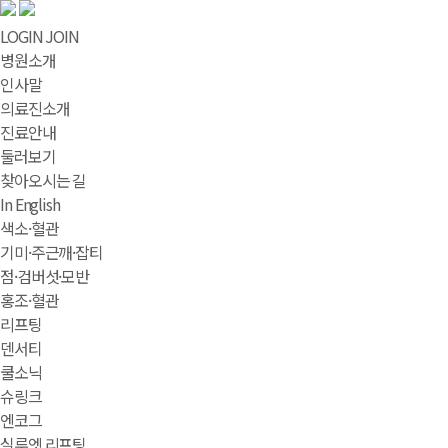
LOGIN
JOIN
병원소개
인사말
의료진소개
진료안내
둘러보기
찾아오시는 길
In English
색소·혈관
기미·주근깨·잡티
점·검버섯·모반
홍조·혈관
리프팅
덴서티
쿨소닉
슈링크
엔코그
실루엣 리프팅