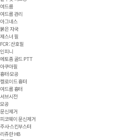
여드름
여드름 관리
아그네스
붉은 자국
제스너 필
FCR : 산호필
인피니
에토좀 골드 PTT
아쿠아필
흉터·모공
켈로이드 흉터
여드름 흉터
서브시전
모공
문신제거
피코웨이 문신제거
주사·스킨부스터
리쥬란 HB