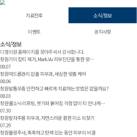
치료전후
소식/정보
이벤트
공지사항
소식/정보 | 창원 피부과 디엘의원
소식/정보
디엘의원 홈페이지를 찾아주셔서 감사합니다.
창원기미 잡티 제거, Mark.Vu 피부진단을 통한 맞…
08.07
창원여드름관리 압출 피부과, 세심한 맞춤 케어
08.06
창원발톱무좀 안전하고 빠르게 치료하는 방법은 없을까요?
08.03
창원쿨소닉 리프팅, 붓기와 붉어짐 걱정 없이 티 안나게…
07.30
창원팔자주름 피부과, 자연스러운 환한 미소 되찾기
07.29
창원물광주사, 촉촉하고 탄력 있는 동안 피부의 비결