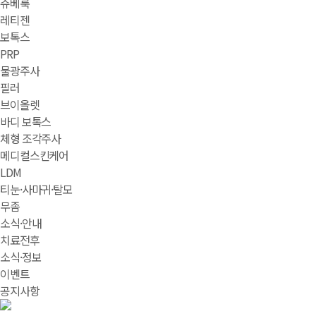
쥬베룩
레티젠
보톡스
PRP
물광주사
필러
브이올렛
바디 보톡스
체형 조각주사
메디컬스킨케어
LDM
티눈·사마귀·탈모
무좀
소식·안내
치료전후
소식·정보
이벤트
공지사항