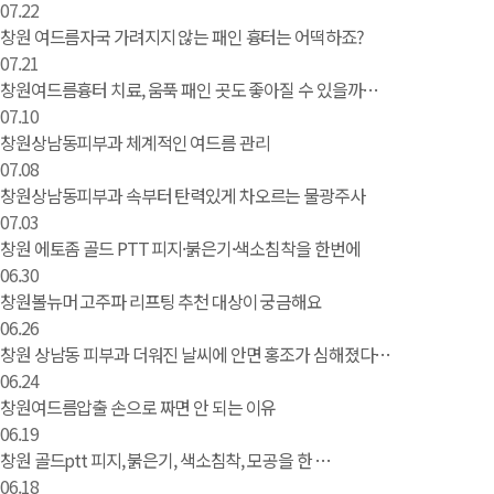
07.22
창원 여드름자국 가려지지 않는 패인 흉터는 어떡하죠?
07.21
창원여드름흉터 치료, 움푹 패인 곳도 좋아질 수 있을까…
07.10
창원상남동피부과 체계적인 여드름 관리
07.08
창원상남동피부과 속부터 탄력있게 차오르는 물광주사
07.03
창원 에토좀 골드 PTT 피지·붉은기·색소침착을 한번에
06.30
창원볼뉴머 고주파 리프팅 추천 대상이 궁금해요
06.26
창원 상남동 피부과 더워진 날씨에 안면 홍조가 심해졌다…
06.24
창원여드름압출 손으로 짜면 안 되는 이유
06.19
창원 골드ptt 피지, 붉은기, 색소침착, 모공을 한 …
06.18