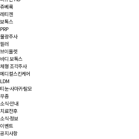
쥬베룩
레티젠
보톡스
PRP
물광주사
필러
브이올렛
바디 보톡스
체형 조각주사
메디컬스킨케어
LDM
티눈·사마귀·탈모
무좀
소식·안내
치료전후
소식·정보
이벤트
공지사항