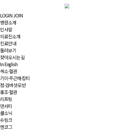
LOGIN
JOIN
병원소개
인사말
의료진소개
진료안내
둘러보기
찾아오시는 길
In English
색소·혈관
기미·주근깨·잡티
점·검버섯·모반
홍조·혈관
리프팅
덴서티
쿨소닉
슈링크
엔코그