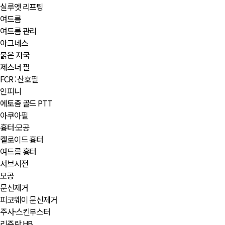
실루엣 리프팅
여드름
여드름 관리
아그네스
붉은 자국
제스너 필
FCR : 산호필
인피니
에토좀 골드 PTT
아쿠아필
흉터·모공
켈로이드 흉터
여드름 흉터
서브시전
모공
문신제거
피코웨이 문신제거
주사·스킨부스터
리쥬란 HB