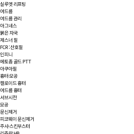
실루엣 리프팅
여드름
여드름 관리
아그네스
붉은 자국
제스너 필
FCR : 산호필
인피니
에토좀 골드 PTT
아쿠아필
흉터·모공
켈로이드 흉터
여드름 흉터
서브시전
모공
문신제거
피코웨이 문신제거
주사·스킨부스터
리쥬란 HB