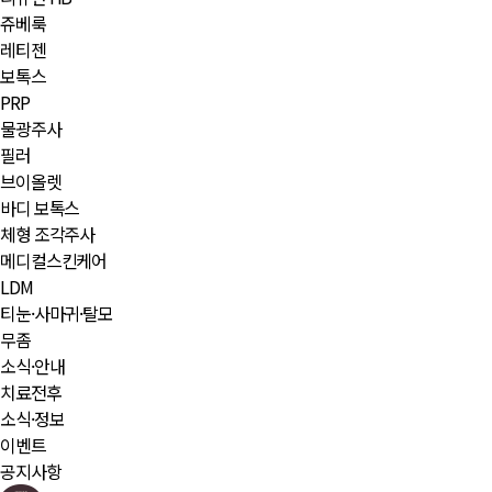
쥬베룩
레티젠
보톡스
PRP
물광주사
필러
브이올렛
바디 보톡스
체형 조각주사
메디컬스킨케어
LDM
티눈·사마귀·탈모
무좀
소식·안내
치료전후
소식·정보
이벤트
공지사항