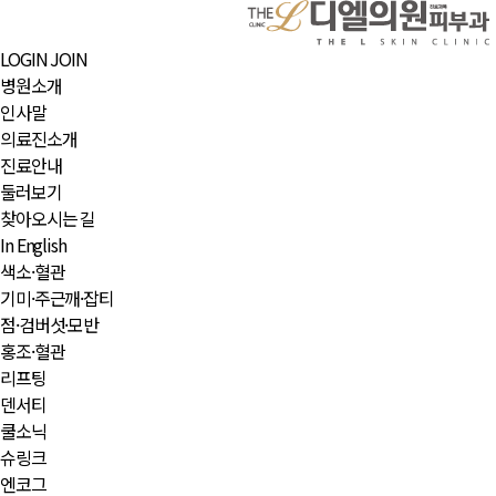
LOGIN
JOIN
병원소개
인사말
의료진소개
진료안내
둘러보기
찾아오시는 길
In English
색소·혈관
기미·주근깨·잡티
점·검버섯·모반
홍조·혈관
리프팅
덴서티
쿨소닉
슈링크
엔코그