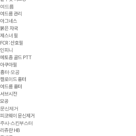
여드름
여드름 관리
아그네스
붉은 자국
제스너 필
FCR : 산호필
인피니
에토좀 골드 PTT
아쿠아필
흉터·모공
켈로이드 흉터
여드름 흉터
서브시전
모공
문신제거
피코웨이 문신제거
주사·스킨부스터
리쥬란 HB