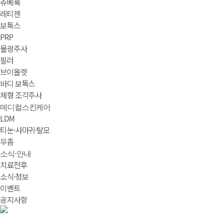
쥬베룩
레티젠
보톡스
PRP
물광주사
필러
브이올렛
바디 보톡스
체형 조각주사
메디컬스킨케어
LDM
티눈·사마귀·탈모
무좀
소식·안내
치료전후
소식·정보
이벤트
공지사항