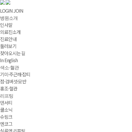
LOGIN
JOIN
병원소개
인사말
의료진소개
진료안내
둘러보기
찾아오시는 길
In English
색소·혈관
기미·주근깨·잡티
점·검버섯·모반
홍조·혈관
리프팅
덴서티
쿨소닉
슈링크
엔코그
실루엣 리프팅