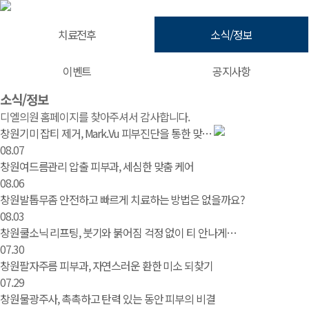
치료전후
소식/정보
이벤트
공지사항
소식/정보 | 창원 피부과 디엘의원
소식/정보
디엘의원 홈페이지를 찾아주셔서 감사합니다.
창원기미 잡티 제거, Mark.Vu 피부진단을 통한 맞…
08.07
창원여드름관리 압출 피부과, 세심한 맞춤 케어
08.06
창원발톱무좀 안전하고 빠르게 치료하는 방법은 없을까요?
08.03
창원쿨소닉 리프팅, 붓기와 붉어짐 걱정 없이 티 안나게…
07.30
창원팔자주름 피부과, 자연스러운 환한 미소 되찾기
07.29
창원물광주사, 촉촉하고 탄력 있는 동안 피부의 비결