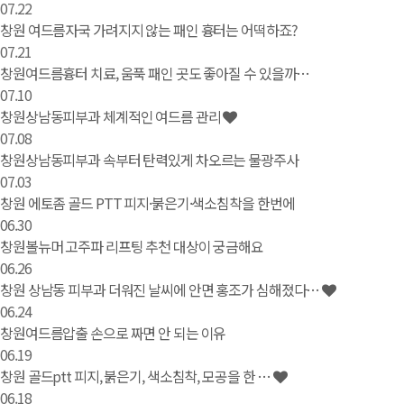
07.22
창원 여드름자국 가려지지 않는 패인 흉터는 어떡하죠?
07.21
창원여드름흉터 치료, 움푹 패인 곳도 좋아질 수 있을까…
07.10
창원상남동피부과 체계적인 여드름 관리
07.08
창원상남동피부과 속부터 탄력있게 차오르는 물광주사
07.03
창원 에토좀 골드 PTT 피지·붉은기·색소침착을 한번에
06.30
창원볼뉴머 고주파 리프팅 추천 대상이 궁금해요
06.26
창원 상남동 피부과 더워진 날씨에 안면 홍조가 심해졌다…
06.24
창원여드름압출 손으로 짜면 안 되는 이유
06.19
창원 골드ptt 피지, 붉은기, 색소침착, 모공을 한 …
06.18