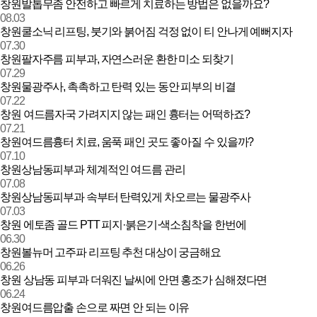
창원발톱무좀 안전하고 빠르게 치료하는 방법은 없을까요?
08.03
창원쿨소닉 리프팅, 붓기와 붉어짐 걱정 없이 티 안나게 예뻐지자
07.30
창원팔자주름 피부과, 자연스러운 환한 미소 되찾기
07.29
창원물광주사, 촉촉하고 탄력 있는 동안 피부의 비결
07.22
창원 여드름자국 가려지지 않는 패인 흉터는 어떡하죠?
07.21
창원여드름흉터 치료, 움푹 패인 곳도 좋아질 수 있을까?
07.10
창원상남동피부과 체계적인 여드름 관리
07.08
창원상남동피부과 속부터 탄력있게 차오르는 물광주사
07.03
창원 에토좀 골드 PTT 피지·붉은기·색소침착을 한번에
06.30
창원볼뉴머 고주파 리프팅 추천 대상이 궁금해요
06.26
창원 상남동 피부과 더워진 날씨에 안면 홍조가 심해졌다면
06.24
창원여드름압출 손으로 짜면 안 되는 이유