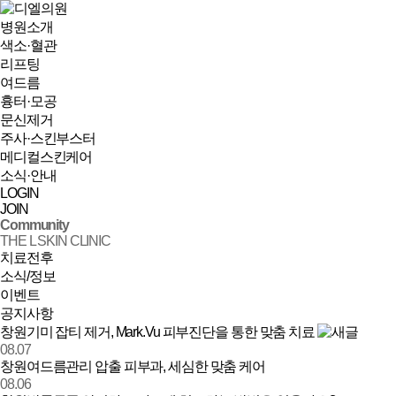
병원소개
색소·혈관
리프팅
여드름
흉터·모공
문신제거
주사·스킨부스터
메디컬스킨케어
소식·안내
LOGIN
JOIN
Community
THE L SKIN CLINIC
치료전후
소식/정보
이벤트
공지사항
소식/정보 | 창원 피부과 디엘의원
창원기미 잡티 제거, Mark.Vu 피부진단을 통한 맞춤 치료
08.07
창원여드름관리 압출 피부과, 세심한 맞춤 케어
08.06