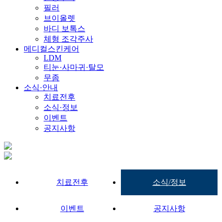
필러
브이올렛
바디 보톡스
체형 조각주사
메디컬스킨케어
LDM
티눈·사마귀·탈모
무좀
소식·안내
치료전후
소식·정보
이벤트
공지사항
치료전후
소식/정보
이벤트
공지사항