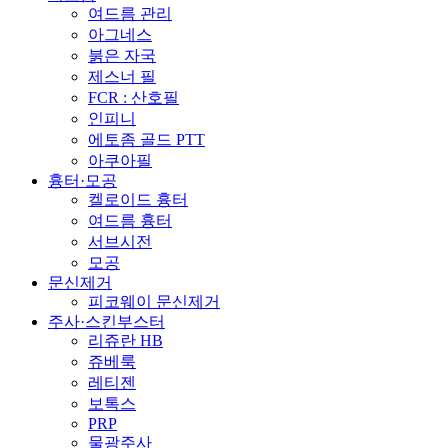
여드름 관리
아그네스
붉은 자국
제스너 필
FCR : 산호필
인피니
에토좀 골드 PTT
아쿠아필
흉터·모공
켈로이드 흉터
여드름 흉터
서브시전
모공
문신제거
피코웨이 문신제거
주사·스킨부스터
리쥬란 HB
쥬베룩
레티젠
보톡스
PRP
물광주사