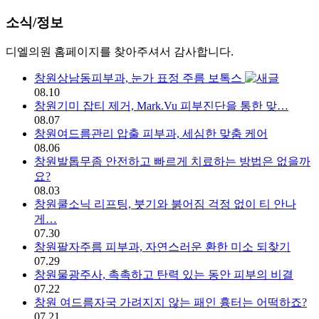
소식/정보 | 창원 피부과 디엘의
소식/정보
디엘의원 홈페이지를 찾아주셔서 감사합니다.
창원상남동피부과, 눈가 표정 주름 보톡스
08.10
창원기미 잡티 제거, Mark.Vu 피부진단을 통한 맞…
08.07
창원여드름관리 압출 피부과, 세심한 맞춤 케어
08.06
창원발톱무좀 안전하고 빠르게 치료하는 방법은 없을까
요?
08.03
창원쿨소닉 리프팅, 붓기와 붉어짐 걱정 없이 티 안나
게…
07.30
창원팔자주름 피부과, 자연스러운 환한 미소 되찾기
07.29
창원물광주사, 촉촉하고 탄력 있는 동안 피부의 비결
07.22
창원 여드름자국 가려지지 않는 패인 흉터는 어떡하죠?
07.21