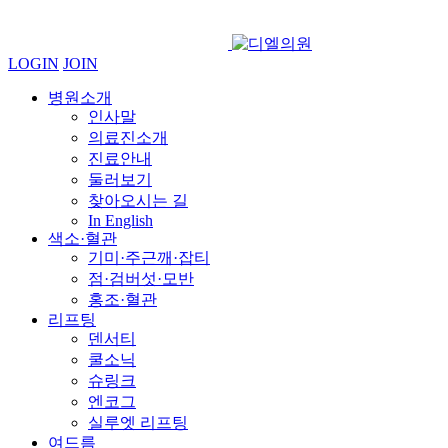
LOGIN
JOIN
병원소개
인사말
의료진소개
진료안내
둘러보기
찾아오시는 길
In English
색소·혈관
기미·주근깨·잡티
점·검버섯·모반
홍조·혈관
리프팅
덴서티
쿨소닉
슈링크
엔코그
실루엣 리프팅
여드름