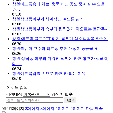
창원여드름흉터 치료, 움푹 패인 곳도 좋아질 수 있을
까…
07.10
창원상남동피부과 체계적인 여드름 관리
07.08
창원상남동피부과 속부터 탄력있게 차오르는 물광주사
07.03
창원 에토좀 골드 PTT 피지·붉은기·색소침착을 한번에
06.30
창원볼뉴머 고주파 리프팅 추천 대상이 궁금해요
06.26
창원 상남동 피부과 더워진 날씨에 안면 홍조가 심해졌
다…
06.24
창원여드름압출 손으로 짜면 안 되는 이유
06.19
게시물 검색
검색대상
검색어
필수
검색
열린
1
페이지
2
페이지
3
페이지
4
페이지
5
페이지
다음
맨끝