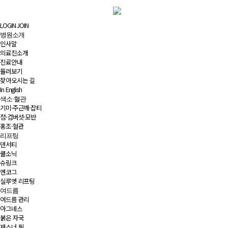
LOGIN
JOIN
병원소개
인사말
의료진소개
진료안내
둘러보기
찾아오시는 길
In English
색소·혈관
기미·주근깨·잡티
점·검버섯·모반
홍조·혈관
리프팅
덴서티
쿨소닉
슈링크
엔코그
실루엣 리프팅
여드름
여드름 관리
아그네스
붉은 자국
제스너 필