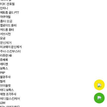
FCR : 산호필
인피니
에토좀 골드 PTT
아쿠아필
흉터·모공
켈로이드 흉터
여드름 흉터
서브시전
모공
문신제거
피코웨이 문신제거
주사·스킨부스터
리쥬란 HB
쥬베룩
레티젠
보톡스
PRP
물광주사
필러
브이올렛
바디 보톡스
체형 조각주사
메디컬스킨케어
LDM
티눈·사마귀·탈모