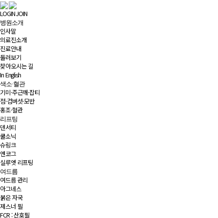
LOGIN
JOIN
병원소개
인사말
의료진소개
진료안내
둘러보기
찾아오시는 길
In English
색소·혈관
기미·주근깨·잡티
점·검버섯·모반
홍조·혈관
리프팅
덴서티
쿨소닉
슈링크
엔코그
실루엣 리프팅
여드름
여드름 관리
아그네스
붉은 자국
제스너 필
FCR : 산호필