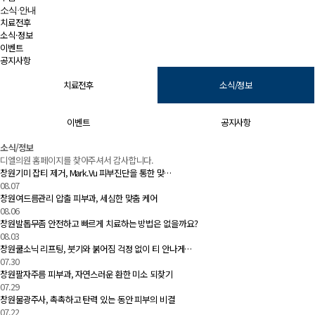
소식·안내
치료전후
소식·정보
이벤트
공지사항
치료전후
소식/정보
이벤트
공지사항
소식/정보 | 창원 피부과 디엘의원
소식/정보
디엘의원 홈페이지를 찾아주셔서 감사합니다.
창원기미 잡티 제거, Mark.Vu 피부진단을 통한 맞…
08.07
창원여드름관리 압출 피부과, 세심한 맞춤 케어
08.06
창원발톱무좀 안전하고 빠르게 치료하는 방법은 없을까요?
08.03
창원쿨소닉 리프팅, 붓기와 붉어짐 걱정 없이 티 안나게…
07.30
창원팔자주름 피부과, 자연스러운 환한 미소 되찾기
07.29
창원물광주사, 촉촉하고 탄력 있는 동안 피부의 비결
07.22