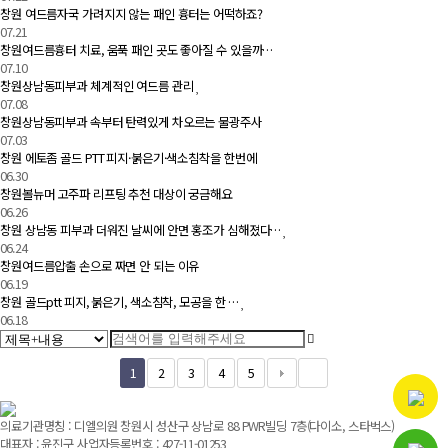
창원 여드름자국 가려지지 않는 패인 흉터는 어떡하죠?
07.21
창원여드름흉터 치료, 움푹 패인 곳도 좋아질 수 있을까…
07.10
창원상남동피부과 체계적인 여드름 관리
07.08
창원상남동피부과 속부터 탄력있게 차오르는 물광주사
07.03
창원 에토좀 골드 PTT 피지·붉은기·색소침착을 한번에
06.30
창원볼뉴머 고주파 리프팅 추천 대상이 궁금해요
06.26
창원 상남동 피부과 더워진 날씨에 안면 홍조가 심해졌다…
06.24
창원여드름압출 손으로 짜면 안 되는 이유
06.19
창원 골드ptt 피지, 붉은기, 색소침착, 모공을 한 …
06.18
1
2
3
4
5
의료기관명칭 : 디엘의원 창원시 성산구 상남로 88 PWR빌딩 7층(다이소, 스타벅스)
대표자 : 윤진구 사업자등록번호 : 427-11-01253