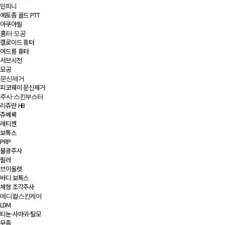
인피니
에토좀 골드 PTT
아쿠아필
흉터·모공
켈로이드 흉터
여드름 흉터
서브시전
모공
문신제거
피코웨이 문신제거
주사·스킨부스터
리쥬란 HB
쥬베룩
레티젠
보톡스
PRP
물광주사
필러
브이올렛
바디 보톡스
체형 조각주사
메디컬스킨케어
LDM
티눈·사마귀·탈모
무좀