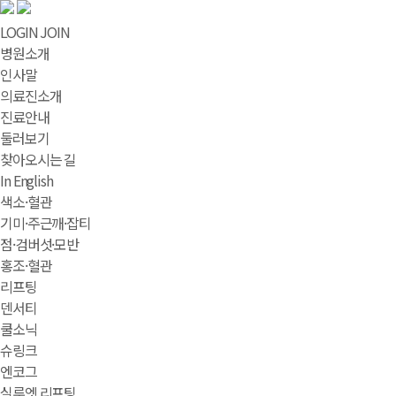
LOGIN
JOIN
병원소개
인사말
의료진소개
진료안내
둘러보기
찾아오시는 길
In English
색소·혈관
기미·주근깨·잡티
점·검버섯·모반
홍조·혈관
리프팅
덴서티
쿨소닉
슈링크
엔코그
실루엣 리프팅