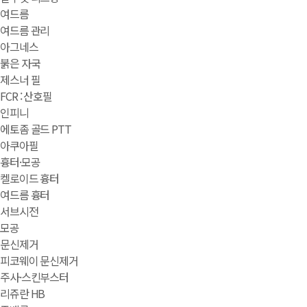
여드름
여드름 관리
아그네스
붉은 자국
제스너 필
FCR : 산호필
인피니
에토좀 골드 PTT
아쿠아필
흉터·모공
켈로이드 흉터
여드름 흉터
서브시전
모공
문신제거
피코웨이 문신제거
주사·스킨부스터
리쥬란 HB