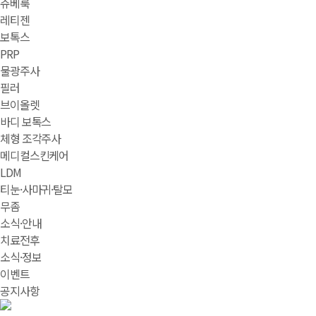
쥬베룩
레티젠
보톡스
PRP
물광주사
필러
브이올렛
바디 보톡스
체형 조각주사
메디컬스킨케어
LDM
티눈·사마귀·탈모
무좀
소식·안내
치료전후
소식·정보
이벤트
공지사항