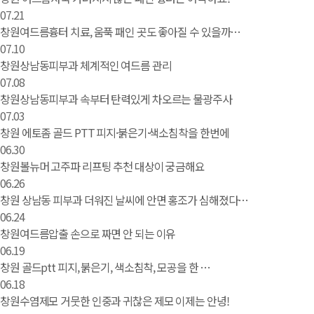
07.21
창원여드름흉터 치료, 움푹 패인 곳도 좋아질 수 있을까…
07.10
창원상남동피부과 체계적인 여드름 관리
07.08
창원상남동피부과 속부터 탄력있게 차오르는 물광주사
07.03
창원 에토좀 골드 PTT 피지·붉은기·색소침착을 한번에
06.30
창원볼뉴머 고주파 리프팅 추천 대상이 궁금해요
06.26
창원 상남동 피부과 더워진 날씨에 안면 홍조가 심해졌다…
06.24
창원여드름압출 손으로 짜면 안 되는 이유
06.19
창원 골드ptt 피지, 붉은기, 색소침착, 모공을 한 …
06.18
창원수염제모 거뭇한 인중과 귀찮은 제모 이제는 안녕!