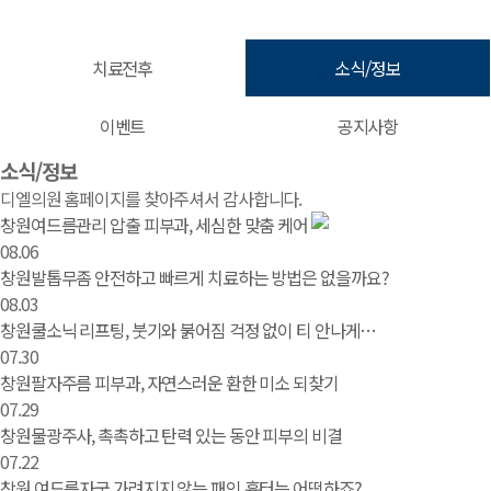
치료전후
소식/정보
이벤트
공지사항
소식/정보 | 창원 피부과 디엘의원
소식/정보
디엘의원 홈페이지를 찾아주셔서 감사합니다.
창원여드름관리 압출 피부과, 세심한 맞춤 케어
08.06
창원발톱무좀 안전하고 빠르게 치료하는 방법은 없을까요?
08.03
창원쿨소닉 리프팅, 붓기와 붉어짐 걱정 없이 티 안나게…
07.30
창원팔자주름 피부과, 자연스러운 환한 미소 되찾기
07.29
창원물광주사, 촉촉하고 탄력 있는 동안 피부의 비결
07.22
창원 여드름자국 가려지지 않는 패인 흉터는 어떡하죠?