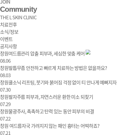
JOIN
Community
THE L SKIN CLINIC
치료전후
소식/정보
이벤트
공지사항
창원여드름관리 압출 피부과, 세심한 맞춤 케어
소식/정보 | 창원 피부과 디엘의원
08.06
창원발톱무좀 안전하고 빠르게 치료하는 방법은 없을까요?
08.03
창원쿨소닉 리프팅, 붓기와 붉어짐 걱정 없이 티 안나게 예뻐지자
07.30
창원팔자주름 피부과, 자연스러운 환한 미소 되찾기
07.29
창원물광주사, 촉촉하고 탄력 있는 동안 피부의 비결
07.22
창원 여드름자국 가려지지 않는 패인 흉터는 어떡하죠?
07.21