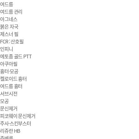
여드름
여드름 관리
아그네스
붉은 자국
제스너 필
FCR : 산호필
인피니
에토좀 골드 PTT
아쿠아필
흉터·모공
켈로이드 흉터
여드름 흉터
서브시전
모공
문신제거
피코웨이 문신제거
주사·스킨부스터
리쥬란 HB
쥬베룩