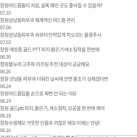
창원여드름흉터 치료, 움푹 패인 곳도 좋아질 수 있을까?
07.10
창원상남동피부과 체계적인 여드름 관리
07.08
창원상남동피부과 속부터 탄력있게 차오르는 물광주사
07.03
창원 에토좀 골드 PTT 피지·붉은기·색소침착을 한번에
06.30
창원볼뉴머 고주파 리프팅 추천 대상이 궁금해요
06.26
창원 상남동 피부과 더워진 날씨에 안면 홍조가 심해졌다면
06.24
창원여드름압출 손으로 짜면 안 되는 이유
06.19
창원 골드ptt 피지, 붉은기, 색소침착, 모공을 한 번에 케어
06.18
창원수염제모 거뭇한 인중과 귀찮은 제모 이제는 안녕!
06.16