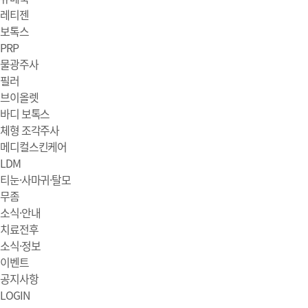
레티젠
보톡스
PRP
물광주사
필러
브이올렛
바디 보톡스
체형 조각주사
메디컬스킨케어
LDM
티눈·사마귀·탈모
무좀
소식·안내
치료전후
소식·정보
이벤트
공지사항
LOGIN