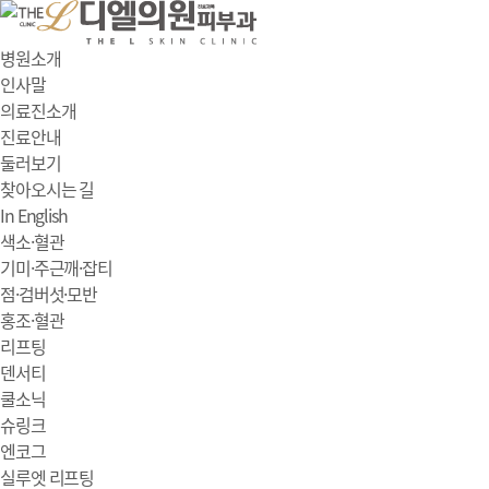
병원소개
인사말
의료진소개
진료안내
둘러보기
찾아오시는 길
In English
색소·혈관
기미·주근깨·잡티
점·검버섯·모반
홍조·혈관
리프팅
덴서티
쿨소닉
슈링크
엔코그
실루엣 리프팅