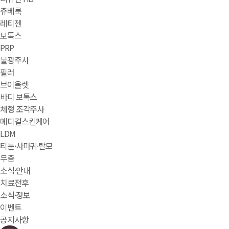
쥬베룩
레티젠
보톡스
PRP
물광주사
필러
브이올렛
바디 보톡스
체형 조각주사
메디컬스킨케어
LDM
티눈·사마귀·탈모
무좀
소식·안내
치료전후
소식·정보
이벤트
공지사항