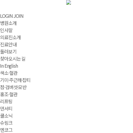
LOGIN
JOIN
병원소개
인사말
의료진소개
진료안내
둘러보기
찾아오시는 길
In English
색소·혈관
기미·주근깨·잡티
점·검버섯·모반
홍조·혈관
리프팅
덴서티
쿨소닉
슈링크
엔코그