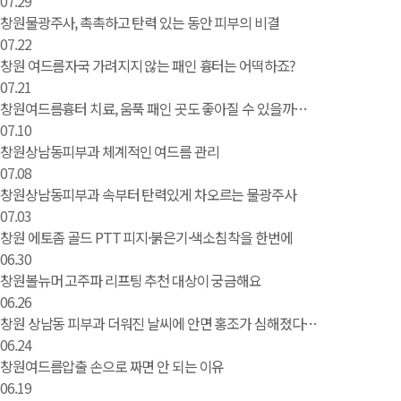
07.29
창원물광주사, 촉촉하고 탄력 있는 동안 피부의 비결
07.22
창원 여드름자국 가려지지 않는 패인 흉터는 어떡하죠?
07.21
창원여드름흉터 치료, 움푹 패인 곳도 좋아질 수 있을까…
07.10
창원상남동피부과 체계적인 여드름 관리
07.08
창원상남동피부과 속부터 탄력있게 차오르는 물광주사
07.03
창원 에토좀 골드 PTT 피지·붉은기·색소침착을 한번에
06.30
창원볼뉴머 고주파 리프팅 추천 대상이 궁금해요
06.26
창원 상남동 피부과 더워진 날씨에 안면 홍조가 심해졌다…
06.24
창원여드름압출 손으로 짜면 안 되는 이유
06.19