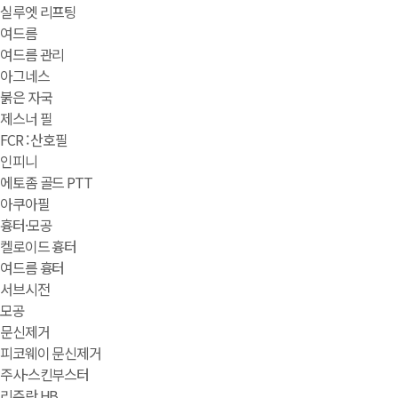
실루엣 리프팅
여드름
여드름 관리
아그네스
붉은 자국
제스너 필
FCR : 산호필
인피니
에토좀 골드 PTT
아쿠아필
흉터·모공
켈로이드 흉터
여드름 흉터
서브시전
모공
문신제거
피코웨이 문신제거
주사·스킨부스터
리쥬란 HB