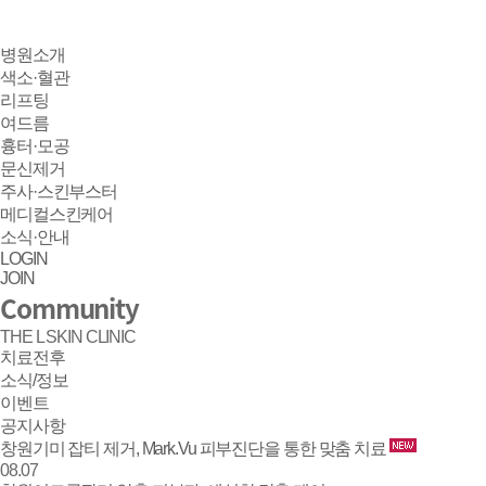
병원소개
색소·혈관
리프팅
여드름
흉터·모공
문신제거
주사·스킨부스터
메디컬스킨케어
소식·안내
LOGIN
JOIN
Community
THE L SKIN CLINIC
치료전후
소식/정보
이벤트
공지사항
소식/정보 | 창원 피부과 디엘의원
창원기미 잡티 제거, Mark.Vu 피부진단을 통한 맞춤 치료
08.07