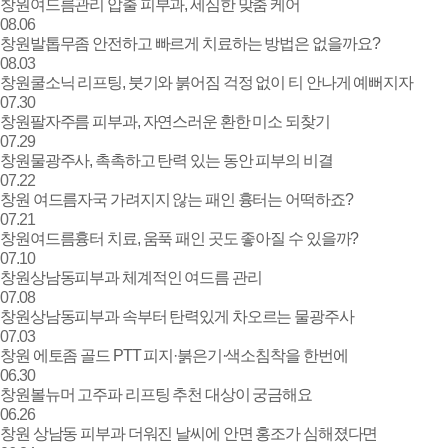
창원여드름관리 압출 피부과, 세심한 맞춤 케어
08.06
창원발톱무좀 안전하고 빠르게 치료하는 방법은 없을까요?
08.03
창원쿨소닉 리프팅, 붓기와 붉어짐 걱정 없이 티 안나게 예뻐지자
07.30
창원팔자주름 피부과, 자연스러운 환한 미소 되찾기
07.29
창원물광주사, 촉촉하고 탄력 있는 동안 피부의 비결
07.22
창원 여드름자국 가려지지 않는 패인 흉터는 어떡하죠?
07.21
창원여드름흉터 치료, 움푹 패인 곳도 좋아질 수 있을까?
07.10
창원상남동피부과 체계적인 여드름 관리
07.08
창원상남동피부과 속부터 탄력있게 차오르는 물광주사
07.03
창원 에토좀 골드 PTT 피지·붉은기·색소침착을 한번에
06.30
창원볼뉴머 고주파 리프팅 추천 대상이 궁금해요
06.26
창원 상남동 피부과 더워진 날씨에 안면 홍조가 심해졌다면