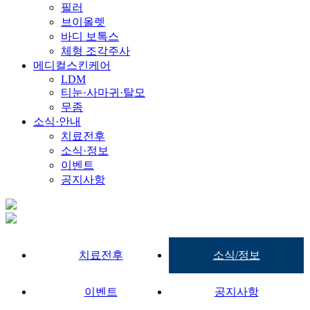
필러
브이올렛
바디 보톡스
체형 조각주사
메디컬스킨케어
LDM
티눈·사마귀·탈모
무좀
소식·안내
치료전후
소식·정보
이벤트
공지사항
치료전후
소식/정보
이벤트
공지사항