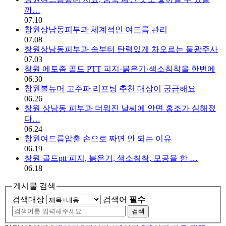
까…
07.10
창원상남동피부과 체계적인 여드름 관리
07.08
창원상남동피부과 속부터 탄력있게 차오르는 물광주사
07.03
창원 에토좀 골드 PTT 피지·붉은기·색소침착을 한번에
06.30
창원볼뉴머 고주파 리프팅 추천 대상이 궁금해요
06.26
창원 상남동 피부과 더워진 날씨에 안면 홍조가 심해졌
다…
06.24
창원여드름압출 손으로 짜면 안 되는 이유
06.19
창원 골드ptt 피지, 붉은기, 색소침착, 모공을 한 …
06.18
게시물 검색
검색대상
검색어
필수
검색