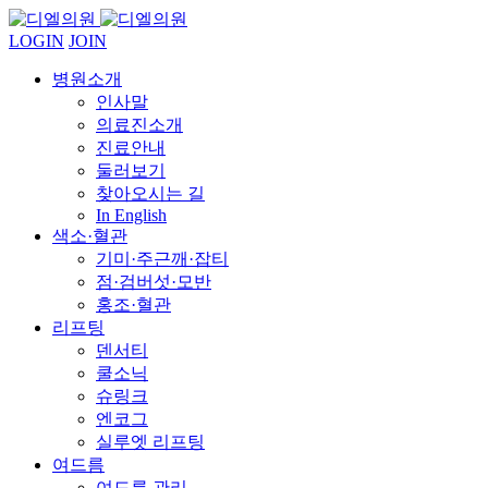
LOGIN
JOIN
병원소개
인사말
의료진소개
진료안내
둘러보기
찾아오시는 길
In English
색소·혈관
기미·주근깨·잡티
점·검버섯·모반
홍조·혈관
리프팅
덴서티
쿨소닉
슈링크
엔코그
실루엣 리프팅
여드름
여드름 관리