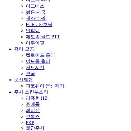
아그네스
붉은 자국
제스너 필
FCR : 산호필
인피니
에토좀 골드 PTT
아쿠아필
흉터·모공
켈로이드 흉터
여드름 흉터
서브시전
모공
문신제거
피코웨이 문신제거
주사·스킨부스터
리쥬란 HB
쥬베룩
레티젠
보톡스
PRP
물광주사