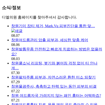
소식/정보 | 창원 피부과 디엘의
소식/정보
디엘의원 홈페이지를 찾아주셔서 감사합니다.
창원기미 잡티 제거, Mark.Vu 피부진단을 통한 맞…
08.07
창원여드름관리 압출 피부과, 세심한 맞춤 케어
08.06
창원발톱무좀 안전하고 빠르게 치료하는 방법은 없을까
요?
08.03
창원쿨소닉 리프팅, 붓기와 붉어짐 걱정 없이 티 안나
게…
07.30
창원팔자주름 피부과, 자연스러운 환한 미소 되찾기
07.29
창원물광주사, 촉촉하고 탄력 있는 동안 피부의 비결
07.22
창원 여드름자국 가려지지 않는 패인 흉터는 어떡하죠?
07.21
창원여드름흉터 치료, 움푹 패인 곳도 좋아질 수 있을