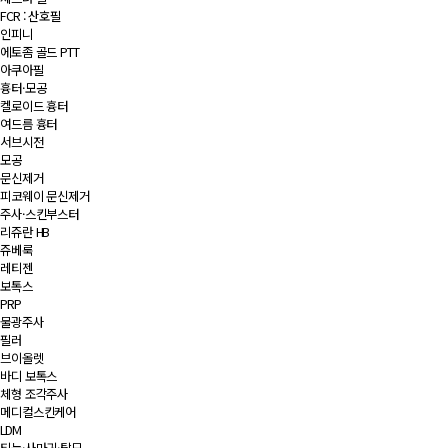
FCR : 산호필
인피니
에토좀 골드 PTT
아쿠아필
흉터·모공
켈로이드 흉터
여드름 흉터
서브시전
모공
문신제거
피코웨이 문신제거
주사·스킨부스터
리쥬란 HB
쥬베룩
레티젠
보톡스
PRP
물광주사
필러
브이올렛
바디 보톡스
체형 조각주사
메디컬스킨케어
LDM
티눈·사마귀·탈모