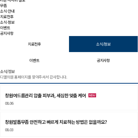
무좀
소식·안내
치료전후
소식·정보
이벤트
공지사항
치료전후
소식/정보
이벤트
공지사항
소식/정보 | 창원 피부과 디엘의원
소식/정보
디엘의원 홈페이지를 찾아주셔서 감사합니다.
창원여드름관리 압출 피부과, 세심한 맞춤 케어
08.06
창원발톱무좀 안전하고 빠르게 치료하는 방법은 없을까요?
08.03