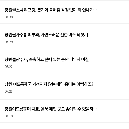
창원쿨소닉 리프팅, 붓기와 붉어짐 걱정 없이 티 안나게…
07.30
창원팔자주름 피부과, 자연스러운 환한 미소 되찾기
07.29
창원물광주사, 촉촉하고 탄력 있는 동안 피부의 비결
07.22
창원 여드름자국 가려지지 않는 패인 흉터는 어떡하죠?
07.21
창원여드름흉터 치료, 움푹 패인 곳도 좋아질 수 있을까…
07.10