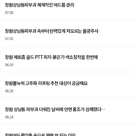
창원상남동피부과 체계적인 여드름 관리
07.08
창원상남동피부과 속부터 탄력있게 차오르는 물광주사
07.03
창원 에토좀 골드 PTT 피지·붉은기·색소침착을 한번에
06.30
창원볼뉴머 고주파 리프팅 추천 대상이 궁금해요
06.26
창원 상남동 피부과 더워진 날씨에 안면 홍조가 심해졌다…
06.24
창원여드름압출 손으로 짜면 안 되는 이유