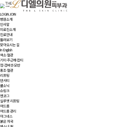
LOGIN
JOIN
병원소개
인사말
의료진소개
진료안내
둘러보기
찾아오시는 길
In English
색소·혈관
기미·주근깨·잡티
점·검버섯·모반
홍조·혈관
리프팅
덴서티
쿨소닉
슈링크
엔코그
실루엣 리프팅
여드름
여드름 관리
아그네스
붉은 자국
제스너 필