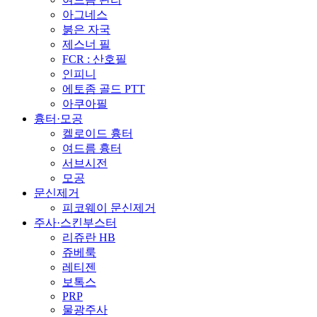
아그네스
붉은 자국
제스너 필
FCR : 산호필
인피니
에토좀 골드 PTT
아쿠아필
흉터·모공
켈로이드 흉터
여드름 흉터
서브시전
모공
문신제거
피코웨이 문신제거
주사·스킨부스터
리쥬란 HB
쥬베룩
레티젠
보톡스
PRP
물광주사