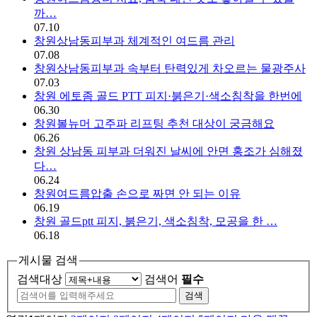
까…
07.10
창원상남동피부과 체계적인 여드름 관리
07.08
창원상남동피부과 속부터 탄력있게 차오르는 물광주사
07.03
창원 에토좀 골드 PTT 피지·붉은기·색소침착을 한번에
06.30
창원볼뉴머 고주파 리프팅 추천 대상이 궁금해요
06.26
창원 상남동 피부과 더워진 날씨에 안면 홍조가 심해졌
다…
06.24
창원여드름압출 손으로 짜면 안 되는 이유
06.19
창원 골드ptt 피지, 붉은기, 색소침착, 모공을 한 …
06.18
게시물 검색
검색대상
검색어
필수
검색