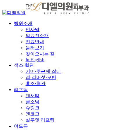
병원소개
인사말
의료진소개
진료안내
둘러보기
찾아오시는 길
In English
색소·혈관
기미·주근깨·잡티
점·검버섯·모반
홍조·혈관
리프팅
덴서티
쿨소닉
슈링크
엔코그
실루엣 리프팅
여드름