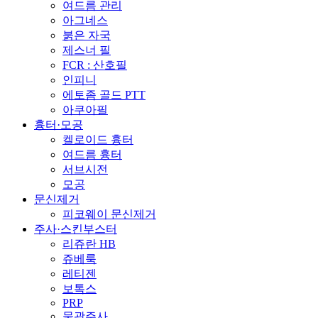
여드름 관리
아그네스
붉은 자국
제스너 필
FCR : 산호필
인피니
에토좀 골드 PTT
아쿠아필
흉터·모공
켈로이드 흉터
여드름 흉터
서브시전
모공
문신제거
피코웨이 문신제거
주사·스킨부스터
리쥬란 HB
쥬베룩
레티젠
보톡스
PRP
물광주사