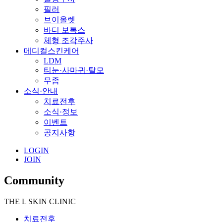
필러
브이올렛
바디 보톡스
체형 조각주사
메디컬스킨케어
LDM
티눈·사마귀·탈모
무좀
소식·안내
치료전후
소식·정보
이벤트
공지사항
LOGIN
JOIN
Community
THE L SKIN CLINIC
치료전후