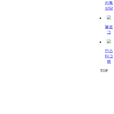
카톡
상담
블로
그
인스
타그
램
TOP