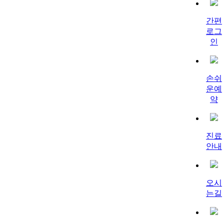
간편
로그
인
손쉬
운예
약
진료
안내
오시
는길