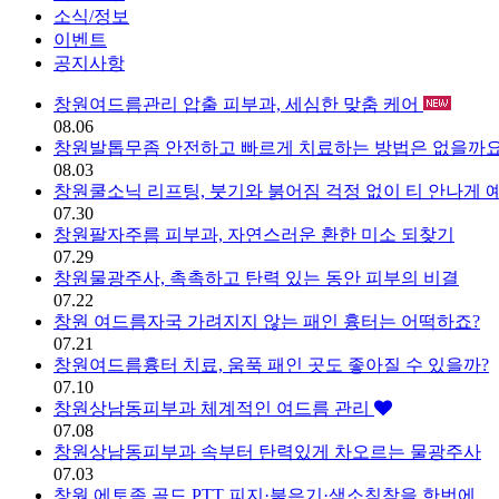
소식/정보
이벤트
공지사항
창원여드름관리 압출 피부과, 세심한 맞춤 케어
소식/정보 | 창원 피부과 디엘의
08.06
창원발톱무좀 안전하고 빠르게 치료하는 방법은 없을까요
08.03
창원쿨소닉 리프팅, 붓기와 붉어짐 걱정 없이 티 안나게
07.30
창원팔자주름 피부과, 자연스러운 환한 미소 되찾기
07.29
창원물광주사, 촉촉하고 탄력 있는 동안 피부의 비결
07.22
창원 여드름자국 가려지지 않는 패인 흉터는 어떡하죠?
07.21
창원여드름흉터 치료, 움푹 패인 곳도 좋아질 수 있을까?
07.10
창원상남동피부과 체계적인 여드름 관리
07.08
창원상남동피부과 속부터 탄력있게 차오르는 물광주사
07.03
창원 에토좀 골드 PTT 피지·붉은기·색소침착을 한번에