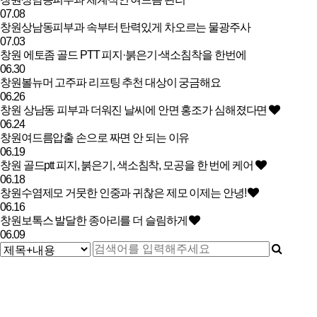
07.08
창원상남동피부과 속부터 탄력있게 차오르는 물광주사
07.03
창원 에토좀 골드 PTT 피지·붉은기·색소침착을 한번에
06.30
창원볼뉴머 고주파 리프팅 추천 대상이 궁금해요
06.26
창원 상남동 피부과 더워진 날씨에 안면 홍조가 심해졌다면
06.24
창원여드름압출 손으로 짜면 안 되는 이유
06.19
창원 골드ptt 피지, 붉은기, 색소침착, 모공을 한 번에 케어
06.18
창원수염제모 거뭇한 인중과 귀찮은 제모 이제는 안녕!
06.16
창원보톡스 발달한 종아리를 더 슬림하게
06.09
맨끝