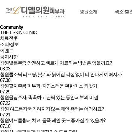
병원소개
색소·혈
Community
THE L SKIN CLINIC
치료전후
소식/정보
이벤트
공지사항
소식/정보 | 창원 피부과 디엘의원
창원발톱무좀 안전하고 빠르게 치료하는 방법은 없을까요?
08.03
창원쿨소닉 리프팅, 붓기와 붉어짐 걱정 없이 티 안나게 예뻐지자
07.30
창원팔자주름 피부과, 자연스러운 환한 미소 되찾기
07.29
창원물광주사, 촉촉하고 탄력 있는 동안 피부의 비결
07.22
창원 여드름자국 가려지지 않는 패인 흉터는 어떡하죠?
07.21
창원여드름흉터 치료, 움푹 패인 곳도 좋아질 수 있을까?
07.10
창원상남동피부과 체계적인 여드름 관리