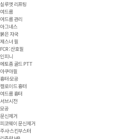
실루엣 리프팅
여드름
여드름 관리
아그네스
붉은 자국
제스너 필
FCR : 산호필
인피니
에토좀 골드 PTT
아쿠아필
흉터·모공
켈로이드 흉터
여드름 흉터
서브시전
모공
문신제거
피코웨이 문신제거
주사·스킨부스터
리쥬란 HB