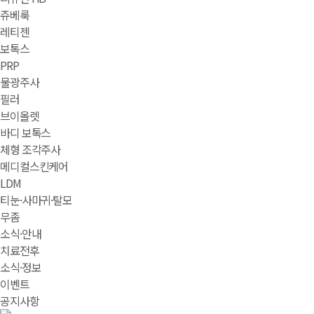
쥬베룩
레티젠
보톡스
PRP
물광주사
필러
브이올렛
바디 보톡스
체형 조각주사
메디컬스킨케어
LDM
티눈·사마귀·탈모
무좀
소식·안내
치료전후
소식·정보
이벤트
공지사항