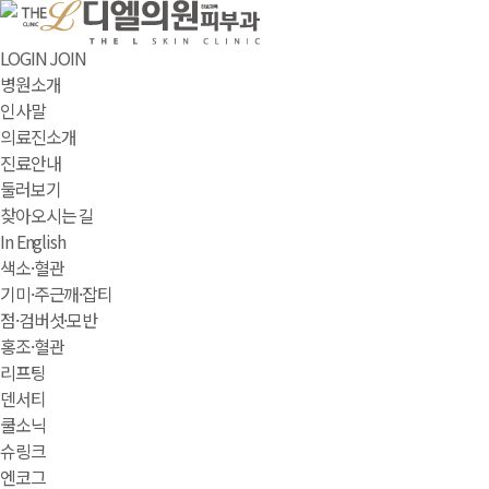
LOGIN
JOIN
병원소개
인사말
의료진소개
진료안내
둘러보기
찾아오시는 길
In English
색소·혈관
기미·주근깨·잡티
점·검버섯·모반
홍조·혈관
리프팅
덴서티
쿨소닉
슈링크
엔코그