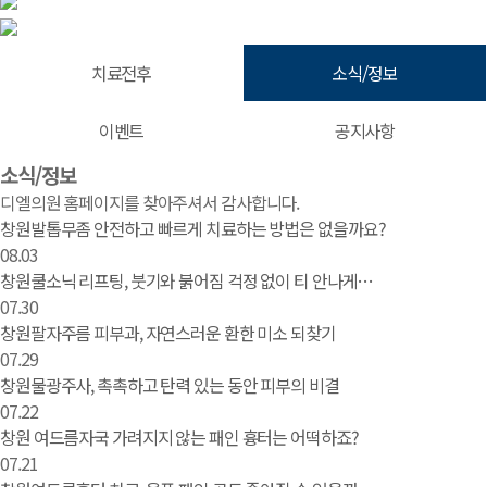
치료전후
소식/정보
이벤트
공지사항
소식/정보 | 창원 피부과 디엘의원
소식/정보
디엘의원 홈페이지를 찾아주셔서 감사합니다.
창원발톱무좀 안전하고 빠르게 치료하는 방법은 없을까요?
08.03
창원쿨소닉 리프팅, 붓기와 붉어짐 걱정 없이 티 안나게…
07.30
창원팔자주름 피부과, 자연스러운 환한 미소 되찾기
07.29
창원물광주사, 촉촉하고 탄력 있는 동안 피부의 비결
07.22
창원 여드름자국 가려지지 않는 패인 흉터는 어떡하죠?
07.21