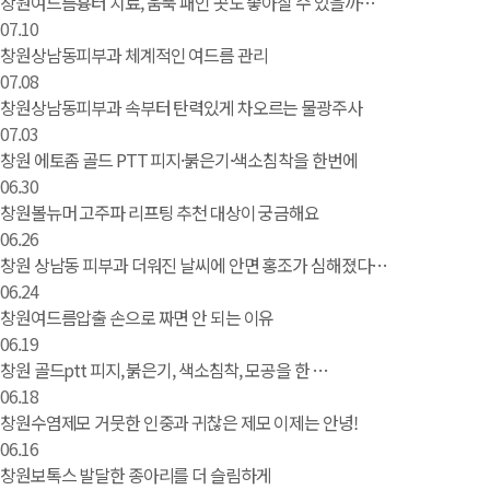
창원여드름흉터 치료, 움푹 패인 곳도 좋아질 수 있을까…
07.10
창원상남동피부과 체계적인 여드름 관리
07.08
창원상남동피부과 속부터 탄력있게 차오르는 물광주사
07.03
창원 에토좀 골드 PTT 피지·붉은기·색소침착을 한번에
06.30
창원볼뉴머 고주파 리프팅 추천 대상이 궁금해요
06.26
창원 상남동 피부과 더워진 날씨에 안면 홍조가 심해졌다…
06.24
창원여드름압출 손으로 짜면 안 되는 이유
06.19
창원 골드ptt 피지, 붉은기, 색소침착, 모공을 한 …
06.18
창원수염제모 거뭇한 인중과 귀찮은 제모 이제는 안녕!
06.16
창원보톡스 발달한 종아리를 더 슬림하게