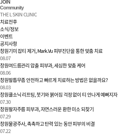
JOIN
Community
THE L SKIN CLINIC
치료전후
소식/정보
이벤트
공지사항
소식/정보 | 창원 피부과 디엘의원
창원기미 잡티 제거, Mark.Vu 피부진단을 통한 맞춤 치료
08.07
창원여드름관리 압출 피부과, 세심한 맞춤 케어
08.06
창원발톱무좀 안전하고 빠르게 치료하는 방법은 없을까요?
08.03
창원쿨소닉 리프팅, 붓기와 붉어짐 걱정 없이 티 안나게 예뻐지자
07.30
창원팔자주름 피부과, 자연스러운 환한 미소 되찾기
07.29
창원물광주사, 촉촉하고 탄력 있는 동안 피부의 비결
07.22