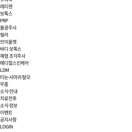
레티젠
보톡스
PRP
물광주사
필러
브이올렛
바디 보톡스
체형 조각주사
메디컬스킨케어
LDM
티눈·사마귀·탈모
무좀
소식·안내
치료전후
소식·정보
이벤트
공지사항
LOGIN