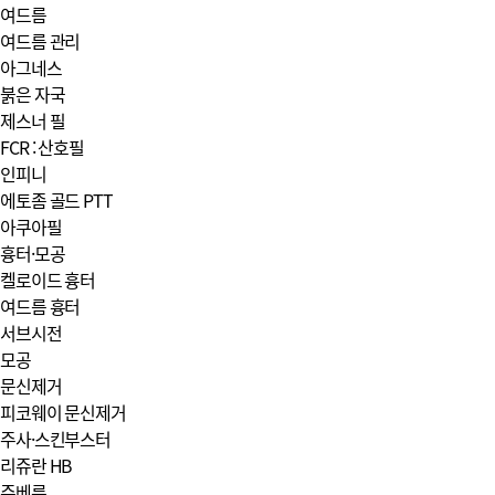
여드름
여드름 관리
아그네스
붉은 자국
제스너 필
FCR : 산호필
인피니
에토좀 골드 PTT
아쿠아필
흉터·모공
켈로이드 흉터
여드름 흉터
서브시전
모공
문신제거
피코웨이 문신제거
주사·스킨부스터
리쥬란 HB
쥬베룩