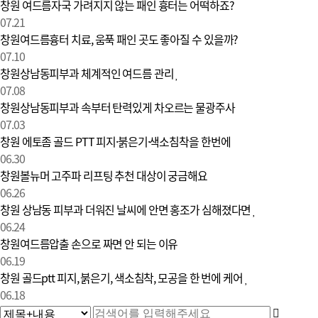
창원 여드름자국 가려지지 않는 패인 흉터는 어떡하죠?
07.21
창원여드름흉터 치료, 움푹 패인 곳도 좋아질 수 있을까?
07.10
창원상남동피부과 체계적인 여드름 관리
07.08
창원상남동피부과 속부터 탄력있게 차오르는 물광주사
07.03
창원 에토좀 골드 PTT 피지·붉은기·색소침착을 한번에
06.30
창원볼뉴머 고주파 리프팅 추천 대상이 궁금해요
06.26
창원 상남동 피부과 더워진 날씨에 안면 홍조가 심해졌다면
06.24
창원여드름압출 손으로 짜면 안 되는 이유
06.19
창원 골드ptt 피지, 붉은기, 색소침착, 모공을 한 번에 케어
06.18