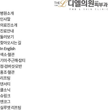
병원소개
인사말
의료진소개
진료안내
둘러보기
찾아오시는 길
In English
색소·혈관
기미·주근깨·잡티
점·검버섯·모반
홍조·혈관
리프팅
덴서티
쿨소닉
슈링크
엔코그
실루엣 리프팅