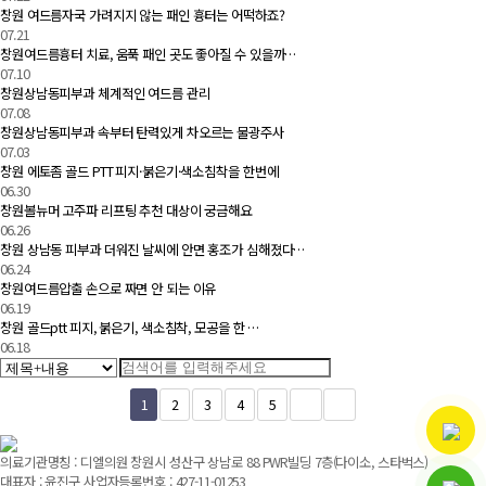
창원 여드름자국 가려지지 않는 패인 흉터는 어떡하죠?
07.21
창원여드름흉터 치료, 움푹 패인 곳도 좋아질 수 있을까…
07.10
창원상남동피부과 체계적인 여드름 관리
07.08
창원상남동피부과 속부터 탄력있게 차오르는 물광주사
07.03
창원 에토좀 골드 PTT 피지·붉은기·색소침착을 한번에
06.30
창원볼뉴머 고주파 리프팅 추천 대상이 궁금해요
06.26
창원 상남동 피부과 더워진 날씨에 안면 홍조가 심해졌다…
06.24
창원여드름압출 손으로 짜면 안 되는 이유
06.19
창원 골드ptt 피지, 붉은기, 색소침착, 모공을 한 …
06.18
1
2
3
4
5
의료기관명칭 : 디엘의원 창원시 성산구 상남로 88 PWR빌딩 7층(다이소, 스타벅스)
대표자 : 윤진구 사업자등록번호 : 427-11-01253