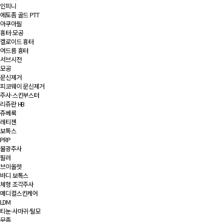
인피니
에토좀 골드 PTT
아쿠아필
흉터·모공
켈로이드 흉터
여드름 흉터
서브시전
모공
문신제거
피코웨이 문신제거
주사·스킨부스터
리쥬란 HB
쥬베룩
레티젠
보톡스
PRP
물광주사
필러
브이올렛
바디 보톡스
체형 조각주사
메디컬스킨케어
LDM
티눈·사마귀·탈모
무좀