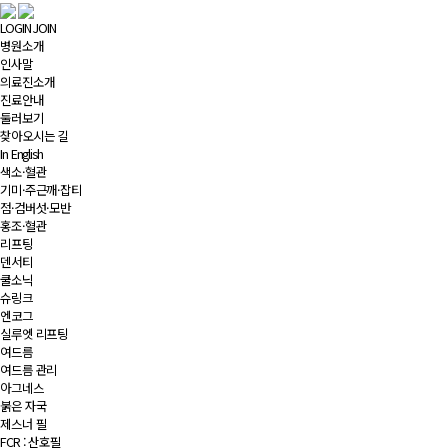
LOGIN
JOIN
병원소개
인사말
의료진소개
진료안내
둘러보기
찾아오시는 길
In English
색소·혈관
기미·주근깨·잡티
점·검버섯·모반
홍조·혈관
리프팅
덴서티
쿨소닉
슈링크
엔코그
실루엣 리프팅
여드름
여드름 관리
아그네스
붉은 자국
제스너 필
FCR : 산호필