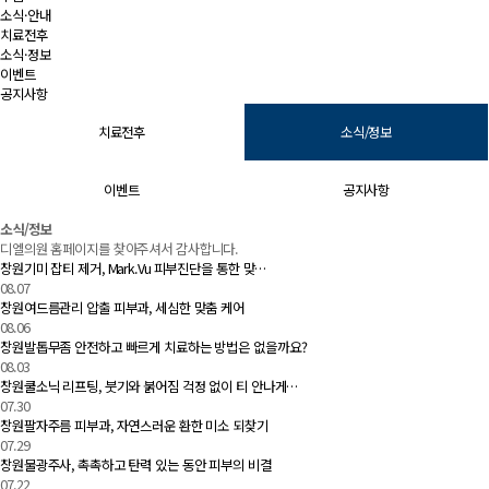
소식·안내
치료전후
소식·정보
이벤트
공지사항
치료전후
소식/정보
이벤트
공지사항
소식/정보 | 창원 피부과 디엘의원
소식/정보
디엘의원 홈페이지를 찾아주셔서 감사합니다.
창원기미 잡티 제거, Mark.Vu 피부진단을 통한 맞…
08.07
창원여드름관리 압출 피부과, 세심한 맞춤 케어
08.06
창원발톱무좀 안전하고 빠르게 치료하는 방법은 없을까요?
08.03
창원쿨소닉 리프팅, 붓기와 붉어짐 걱정 없이 티 안나게…
07.30
창원팔자주름 피부과, 자연스러운 환한 미소 되찾기
07.29
창원물광주사, 촉촉하고 탄력 있는 동안 피부의 비결
07.22