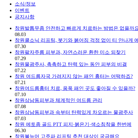
소식/정보
이벤트
공지사항
창원발톱무좀 안전하고 빠르게 치료하는 방법은 없을까요
소식/정보 | 창원 피부과 디엘의
08.03
창원쿨소닉 리프팅, 붓기와 붉어짐 걱정 없이 티 안나게
07.30
창원팔자주름 피부과, 자연스러운 환한 미소 되찾기
07.29
창원물광주사, 촉촉하고 탄력 있는 동안 피부의 비결
07.22
창원 여드름자국 가려지지 않는 패인 흉터는 어떡하죠?
07.21
창원여드름흉터 치료, 움푹 패인 곳도 좋아질 수 있을까?
07.10
창원상남동피부과 체계적인 여드름 관리
07.08
창원상남동피부과 속부터 탄력있게 차오르는 물광주사
07.03
창원 에토좀 골드 PTT 피지·붉은기·색소침착을 한번에
06.30
창원볼뉴머 고주파 리프팅 추천 대상이 궁금해요