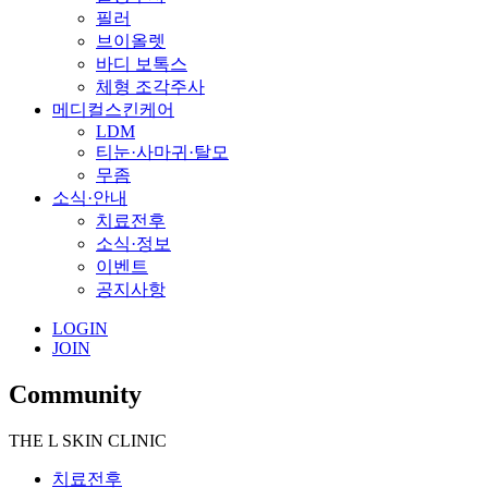
필러
브이올렛
바디 보톡스
체형 조각주사
메디컬스킨케어
LDM
티눈·사마귀·탈모
무좀
소식·안내
치료전후
소식·정보
이벤트
공지사항
LOGIN
JOIN
Community
THE L SKIN CLINIC
치료전후