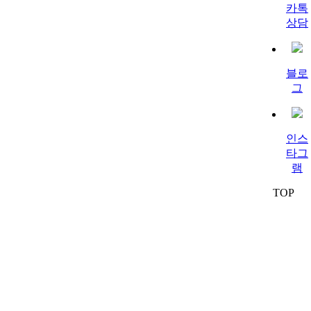
카톡
상담
블로
그
인스
타그
램
TOP