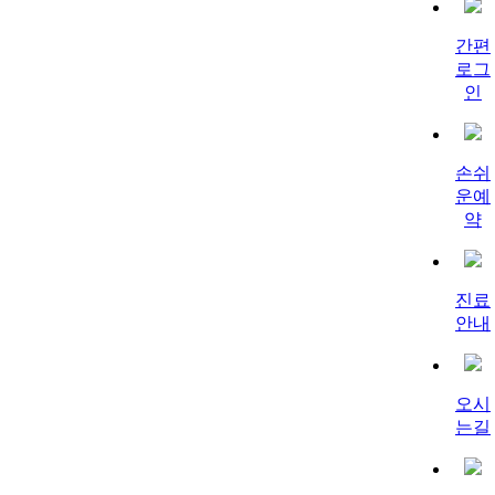
간편
로그
인
손쉬
운예
약
진료
안내
오시
는길