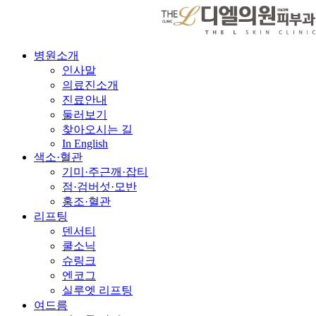
병원소개
인사말
의료진소개
진료안내
둘러보기
찾아오시는 길
In English
색소·혈관
기미·주근깨·잡티
점·검버섯·모반
홍조·혈관
리프팅
덴서티
쿨소닉
슈링크
엔코그
실루엣 리프팅
여드름