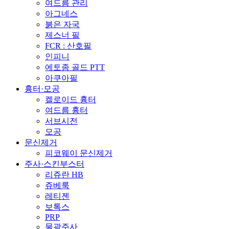
여드름 관리
아그네스
붉은 자국
제스너 필
FCR : 산호필
인피니
에토좀 골드 PTT
아쿠아필
흉터·모공
켈로이드 흉터
여드름 흉터
서브시전
모공
문신제거
피코웨이 문신제거
주사·스킨부스터
리쥬란 HB
쥬베룩
레티젠
보톡스
PRP
물광주사