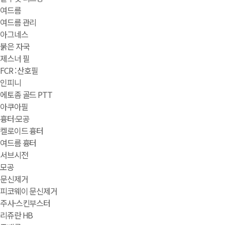
여드름
여드름 관리
아그네스
붉은 자국
제스너 필
FCR : 산호필
인피니
에토좀 골드 PTT
아쿠아필
흉터·모공
켈로이드 흉터
여드름 흉터
서브시전
모공
문신제거
피코웨이 문신제거
주사·스킨부스터
리쥬란 HB