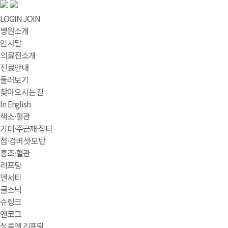
LOGIN
JOIN
병원소개
인사말
의료진소개
진료안내
둘러보기
찾아오시는 길
In English
색소·혈관
기미·주근깨·잡티
점·검버섯·모반
홍조·혈관
리프팅
덴서티
쿨소닉
슈링크
엔코그
실루엣 리프팅