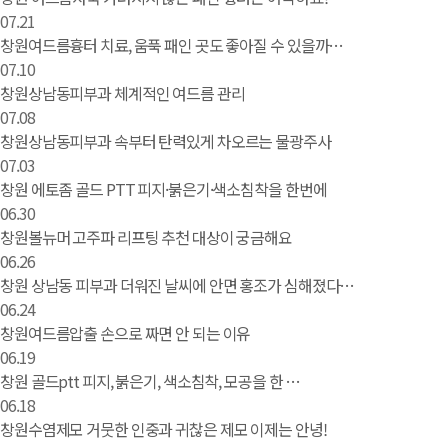
07.21
창원여드름흉터 치료, 움푹 패인 곳도 좋아질 수 있을까…
07.10
창원상남동피부과 체계적인 여드름 관리
07.08
창원상남동피부과 속부터 탄력있게 차오르는 물광주사
07.03
창원 에토좀 골드 PTT 피지·붉은기·색소침착을 한번에
06.30
창원볼뉴머 고주파 리프팅 추천 대상이 궁금해요
06.26
창원 상남동 피부과 더워진 날씨에 안면 홍조가 심해졌다…
06.24
창원여드름압출 손으로 짜면 안 되는 이유
06.19
창원 골드ptt 피지, 붉은기, 색소침착, 모공을 한 …
06.18
창원수염제모 거뭇한 인중과 귀찮은 제모 이제는 안녕!