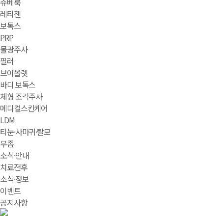
쥬베룩
레티젠
보톡스
PRP
물광주사
필러
브이올렛
바디 보톡스
체형 조각주사
메디컬스킨케어
LDM
티눈·사마귀·탈모
무좀
소식·안내
치료전후
소식·정보
이벤트
공지사항