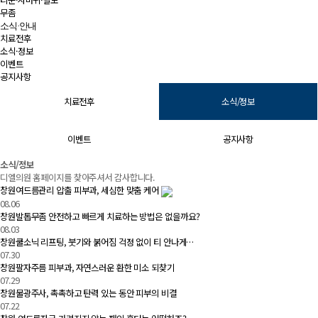
무좀
소식·안내
치료전후
소식·정보
이벤트
공지사항
치료전후
소식/정보
이벤트
공지사항
소식/정보 | 창원 피부과 디엘의원
소식/정보
디엘의원 홈페이지를 찾아주셔서 감사합니다.
창원여드름관리 압출 피부과, 세심한 맞춤 케어
08.06
창원발톱무좀 안전하고 빠르게 치료하는 방법은 없을까요?
08.03
창원쿨소닉 리프팅, 붓기와 붉어짐 걱정 없이 티 안나게…
07.30
창원팔자주름 피부과, 자연스러운 환한 미소 되찾기
07.29
창원물광주사, 촉촉하고 탄력 있는 동안 피부의 비결
07.22