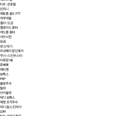
FCR : 산호필
인피니
에토좀 골드 PTT
아쿠아필
흉터·모공
켈로이드 흉터
여드름 흉터
서브시전
모공
문신제거
피코웨이 문신제거
주사·스킨부스터
리쥬란 HB
쥬베룩
레티젠
보톡스
PRP
물광주사
필러
브이올렛
바디 보톡스
체형 조각주사
메디컬스킨케어
LDM
티눈·사마귀·탈모