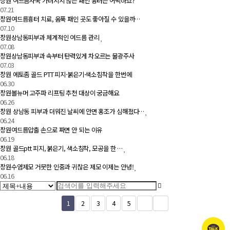
창원 여드름자국 가려지지 않는 패인 흉터는 어떡하죠?
07.21
창원여드름흉터 치료, 움푹 패인 곳도 좋아질 수 있을까…
07.10
창원상남동피부과 체계적인 여드름 관리
07.08
창원상남동피부과 속부터 탄력있게 차오르는 물광주사
07.03
창원 에토좀 골드 PTT 피지·붉은기·색소침착을 한번에
06.30
창원볼뉴머 고주파 리프팅 추천 대상이 궁금해요
06.26
창원 상남동 피부과 더워진 날씨에 안면 홍조가 심해졌다…
06.24
창원여드름압출 손으로 짜면 안 되는 이유
06.19
창원 골드ptt 피지, 붉은기, 색소침착, 모공을 한 …
06.18
창원수염제모 거뭇한 인중과 귀찮은 제모 이제는 안녕!
06.16
1
2
3
4
5