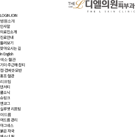
LOGIN
JOIN
병원소개
인사말
의료진소개
진료안내
둘러보기
찾아오시는 길
In English
색소·혈관
기미·주근깨·잡티
점·검버섯·모반
홍조·혈관
리프팅
덴서티
쿨소닉
슈링크
엔코그
실루엣 리프팅
여드름
여드름 관리
아그네스
붉은 자국
제스너 필