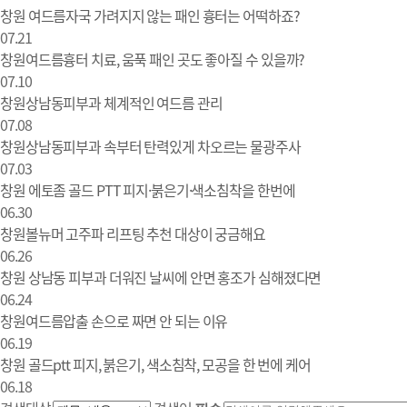
창원 여드름자국 가려지지 않는 패인 흉터는 어떡하죠?
07.21
창원여드름흉터 치료, 움푹 패인 곳도 좋아질 수 있을까?
07.10
창원상남동피부과 체계적인 여드름 관리
07.08
창원상남동피부과 속부터 탄력있게 차오르는 물광주사
07.03
창원 에토좀 골드 PTT 피지·붉은기·색소침착을 한번에
06.30
창원볼뉴머 고주파 리프팅 추천 대상이 궁금해요
06.26
창원 상남동 피부과 더워진 날씨에 안면 홍조가 심해졌다면
06.24
창원여드름압출 손으로 짜면 안 되는 이유
06.19
창원 골드ptt 피지, 붉은기, 색소침착, 모공을 한 번에 케어
06.18