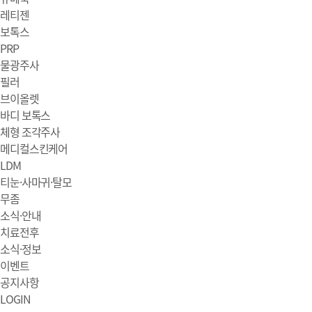
레티젠
보톡스
PRP
물광주사
필러
브이올렛
바디 보톡스
체형 조각주사
메디컬스킨케어
LDM
티눈·사마귀·탈모
무좀
소식·안내
치료전후
소식·정보
이벤트
공지사항
LOGIN