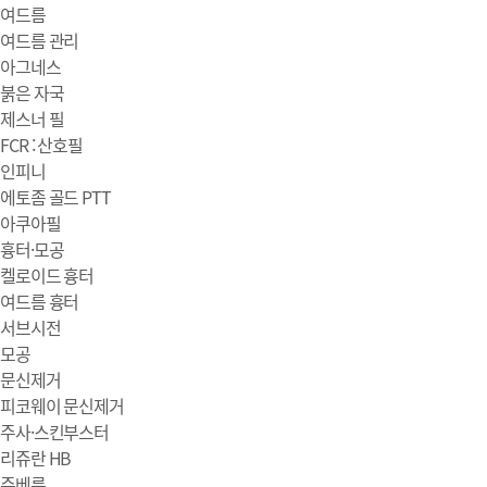
여드름
여드름 관리
아그네스
붉은 자국
제스너 필
FCR : 산호필
인피니
에토좀 골드 PTT
아쿠아필
흉터·모공
켈로이드 흉터
여드름 흉터
서브시전
모공
문신제거
피코웨이 문신제거
주사·스킨부스터
리쥬란 HB
쥬베룩