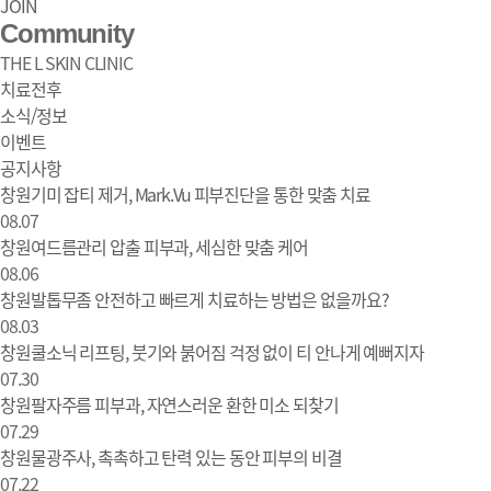
JOIN
Community
THE L SKIN CLINIC
치료전후
소식/정보
이벤트
공지사항
창원기미 잡티 제거, Mark.Vu 피부진단을 통한 맞춤 치료
소식/정보 | 창원 피부과 디엘의원
08.07
창원여드름관리 압출 피부과, 세심한 맞춤 케어
08.06
창원발톱무좀 안전하고 빠르게 치료하는 방법은 없을까요?
08.03
창원쿨소닉 리프팅, 붓기와 붉어짐 걱정 없이 티 안나게 예뻐지자
07.30
창원팔자주름 피부과, 자연스러운 환한 미소 되찾기
07.29
창원물광주사, 촉촉하고 탄력 있는 동안 피부의 비결
07.22