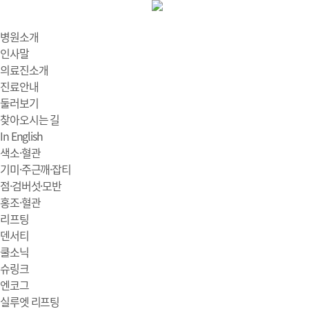
병원소개
인사말
의료진소개
진료안내
둘러보기
찾아오시는 길
In English
색소·혈관
기미·주근깨·잡티
점·검버섯·모반
홍조·혈관
리프팅
덴서티
쿨소닉
슈링크
엔코그
실루엣 리프팅