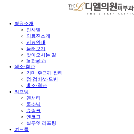
병원소개
인사말
의료진소개
진료안내
둘러보기
찾아오시는 길
In English
색소·혈관
기미·주근깨·잡티
점·검버섯·모반
홍조·혈관
리프팅
덴서티
쿨소닉
슈링크
엔코그
실루엣 리프팅
여드름