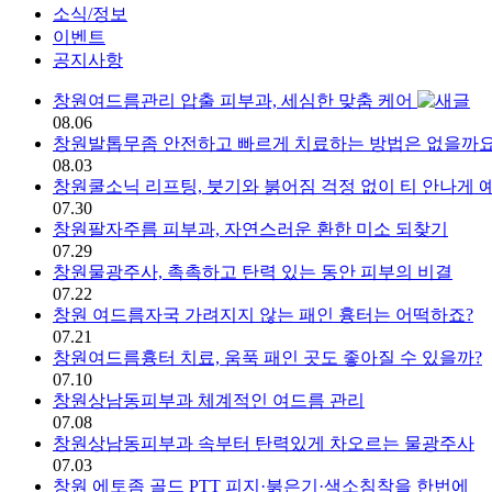
소식/정보
이벤트
공지사항
창원여드름관리 압출 피부과, 세심한 맞춤 케어
소식/정보 | 창원 피부과 디엘의
08.06
창원발톱무좀 안전하고 빠르게 치료하는 방법은 없을까요
08.03
창원쿨소닉 리프팅, 붓기와 붉어짐 걱정 없이 티 안나게
07.30
창원팔자주름 피부과, 자연스러운 환한 미소 되찾기
07.29
창원물광주사, 촉촉하고 탄력 있는 동안 피부의 비결
07.22
창원 여드름자국 가려지지 않는 패인 흉터는 어떡하죠?
07.21
창원여드름흉터 치료, 움푹 패인 곳도 좋아질 수 있을까?
07.10
창원상남동피부과 체계적인 여드름 관리
07.08
창원상남동피부과 속부터 탄력있게 차오르는 물광주사
07.03
창원 에토좀 골드 PTT 피지·붉은기·색소침착을 한번에