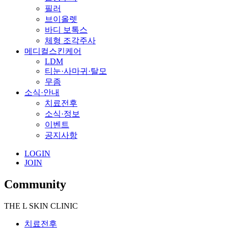
필러
브이올렛
바디 보톡스
체형 조각주사
메디컬스킨케어
LDM
티눈·사마귀·탈모
무좀
소식·안내
치료전후
소식·정보
이벤트
공지사항
LOGIN
JOIN
Community
THE L SKIN CLINIC
치료전후