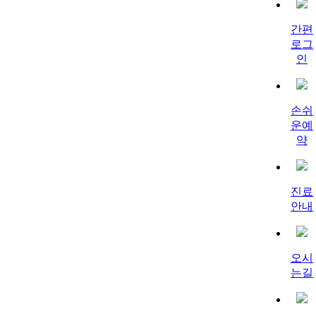
간편
로그
인
손쉬
운예
약
진료
안내
오시
는길