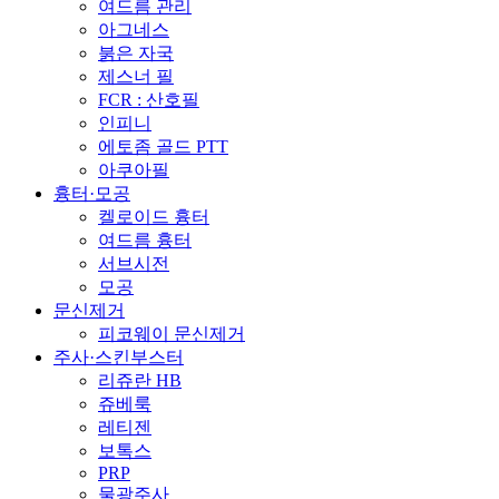
여드름 관리
아그네스
붉은 자국
제스너 필
FCR : 산호필
인피니
에토좀 골드 PTT
아쿠아필
흉터·모공
켈로이드 흉터
여드름 흉터
서브시전
모공
문신제거
피코웨이 문신제거
주사·스킨부스터
리쥬란 HB
쥬베룩
레티젠
보톡스
PRP
물광주사