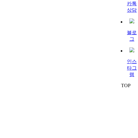
카톡
상담
블로
그
인스
타그
램
TOP